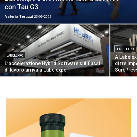
con Tau G3
Valeria Teruzzi
23/09/2025
LABELEXPO
LABELEXPO
A Labele
L’accelerazione Hybrid Software sui flussi
di tre imp
di lavoro arriva a Labelexpo
SurePres