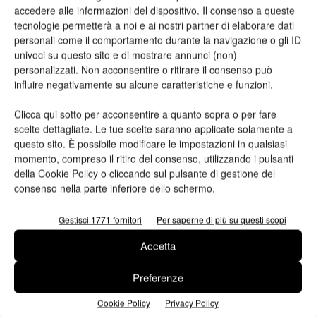
accedere alle informazioni del dispositivo. Il consenso a queste
tecnologie permetterà a noi e ai nostri partner di elaborare dati
personali come il comportamento durante la navigazione o gli ID
univoci su questo sito e di mostrare annunci (non)
Kurz, soluzioni 3D e inkjet per etichette
personalizzati. Non acconsentire o ritirare il consenso può
personalizzate a Labelexpo
influire negativamente su alcune caratteristiche e funzioni.
Redazione
23/09/2025
Clicca qui sotto per acconsentire a quanto sopra o per fare
scelte dettagliate. Le tue scelte saranno applicate solamente a
questo sito. È possibile modificare le impostazioni in qualsiasi
momento, compreso il ritiro del consenso, utilizzando i pulsanti
della Cookie Policy o cliccando sul pulsante di gestione del
consenso nella parte inferiore dello schermo.
Gestisci 1771 fornitori
Per saperne di più su questi scopi
Accetta
Preferenze
Labelexpo Europe 2025: l’analisi di Andy
Thomas-Emans
Cookie Policy
Privacy Policy