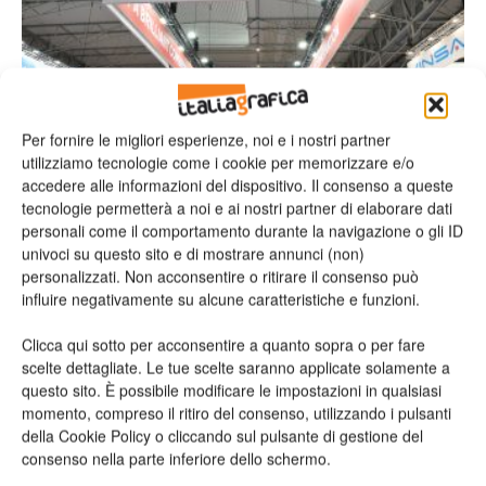
Per fornire le migliori esperienze, noi e i nostri partner
utilizziamo tecnologie come i cookie per memorizzare e/o
Le prestazioni XSYS da primato nel
accedere alle informazioni del dispositivo. Il consenso a queste
mondo flexo in evidenza a...
tecnologie permetterà a noi e ai nostri partner di elaborare dati
personali come il comportamento durante la navigazione o gli ID
Redazione
23/09/2025
univoci su questo sito e di mostrare annunci (non)
personalizzati. Non acconsentire o ritirare il consenso può
influire negativamente su alcune caratteristiche e funzioni.
Clicca qui sotto per acconsentire a quanto sopra o per fare
scelte dettagliate. Le tue scelte saranno applicate solamente a
questo sito. È possibile modificare le impostazioni in qualsiasi
momento, compreso il ritiro del consenso, utilizzando i pulsanti
della Cookie Policy o cliccando sul pulsante di gestione del
consenso nella parte inferiore dello schermo.