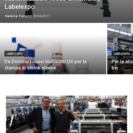
Labelexpo
Valeria Teruzzi
30/06/2017
LABELEXPO
LABELEXPO
Da Domino i nuovi inchiostri UV per la
Per le et
stampa di shrink sleeve
tre