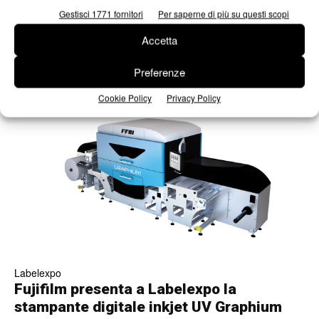
Gestisci 1771 fornitori
Per saperne di più su questi scopi
La linea esclusiva SEI Laser passaggio
Accetta
obbligato a Labelexpo
Redazione
23/09/2025
Preferenze
Cookie Policy
Privacy Policy
Labelexpo
Fujifilm presenta a Labelexpo la
stampante digitale inkjet UV Graphium