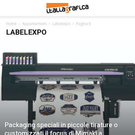
Home
Appuntamenti
Labelexpo
Pagina 8
LABELEXPO
Packaging speciali in piccole tirature o
customizzati il focus di Mimaki a