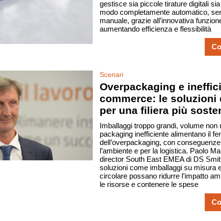
gestisce sia piccole tirature digitali si
modo completamente automatico, sen
manuale, grazie all’innovativa funzione
aumentando efficienza e flessibilità
Co
Scenari
Overpackaging e ineffici
commerce: le soluzioni 
per una filiera più soste
Imballaggi troppo grandi, volume non u
packaging inefficiente alimentano il 
dell’overpackaging, con conseguenze r
l’ambiente e per la logistica. Paolo M
director South East EMEA di DS Smi
soluzioni come imballaggi su misura e
circolare possano ridurre l’impatto am
le risorse e contenere le spese
Co