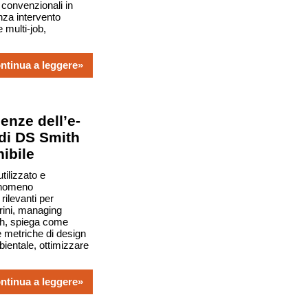
a convenzionali in
za intervento
 multi-job,
ntinua a leggere»
enze dell’e-
di DS Smith
nibile
tilizzato e
fenomeno
ilevanti per
arini, managing
th, spiega come
 metriche di design
bientale, ottimizzare
ntinua a leggere»