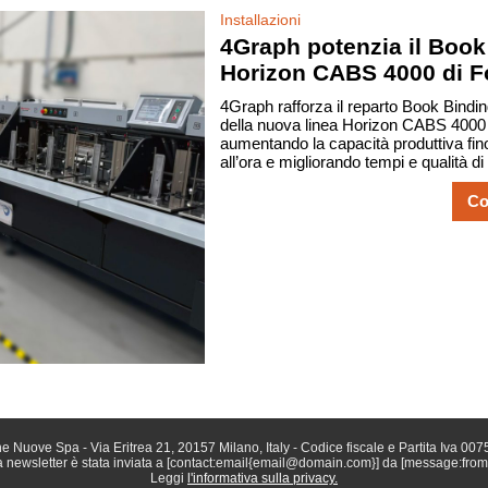
Installazioni
4Graph potenzia il Book
Horizon CABS 4000 di F
4Graph rafforza il reparto Book Binding
della nuova linea Horizon CABS 4000 
aumentando la capacità produttiva fino
all’ora e migliorando tempi e qualità d
Co
e Nuove Spa - Via Eritrea 21, 20157 Milano, Italy - Codice fiscale e Partita Iva 0
 newsletter è stata inviata a [contact:email{email@domain.com}] da [message:fro
Leggi
l'informativa sulla privacy.