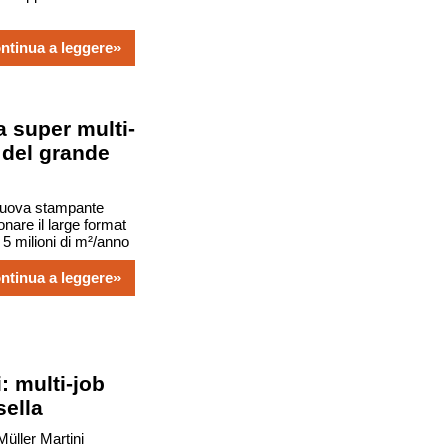
ntinua a leggere»
a super multi-
a del grande
nuova stampante
nare il large format
a 5 milioni di m²/anno
ntinua a leggere»
: multi-job
sella
Müller Martini