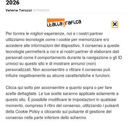
2026
Valeria Teruzzi
02/04/2026
Italia Grafica • newsletter del 1 aprile
2026
Per fornire le migliori esperienze, noi e i nostri partner
utilizziamo tecnologie come i cookie per memorizzare e/o
Valeria Teruzzi
31/03/2026
accedere alle informazioni del dispositivo. Il consenso a queste
tecnologie permetterà a noi e ai nostri partner di elaborare dati
Italia Grafica • newsletter del 25 marzo
personali come il comportamento durante la navigazione o gli ID
2026
univoci su questo sito e di mostrare annunci (non)
personalizzati. Non acconsentire o ritirare il consenso può
Valeria Teruzzi
24/03/2026
influire negativamente su alcune caratteristiche e funzioni.
Clicca qui sotto per acconsentire a quanto sopra o per fare
scelte dettagliate. Le tue scelte saranno applicate solamente a
1
2
3
questo sito. È possibile modificare le impostazioni in qualsiasi
momento, compreso il ritiro del consenso, utilizzando i pulsanti
della Cookie Policy o cliccando sul pulsante di gestione del
consenso nella parte inferiore dello schermo.
Leggi la rivista