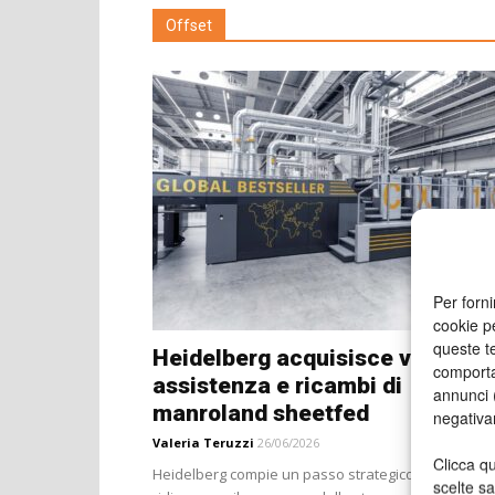
Offset
Per forni
cookie p
queste te
Heidelberg acquisisce vendite,
comporta
assistenza e ricambi di
annunci (
manroland sheetfed
negativa
Valeria Teruzzi
26/06/2026
Clicca qu
Heidelberg compie un passo strategico destinato a
scelte s