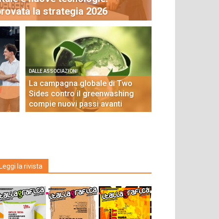
rovata la strategia 2026
DALLE ASSOCIAZIONI
La campagna globale di Two
Sides contro il greenwashing
compie nuovi passi avanti
Leggi la rivista