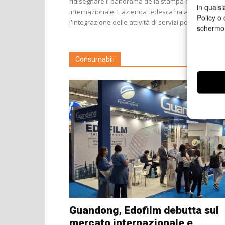
ridisegnare il panorama della stampa offset
in qualsi
internazionale. L'azienda tedesca ha annunciato
Policy o 
l'integrazione delle attività di servizi post-vendita,...
schermo
Consumabili
Guandong, Edofilm debutta sul
mercato internazionale e