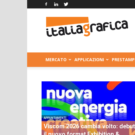
Italia
Grafica
MERCATO
APPLICAZIONI
PRESTAMP
APPUNTAMENTI
Viscom 2026 cambia volto: debut
il nuovo format Exhibition &