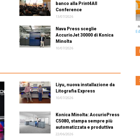
banco alla Print4All
Conference
13/07/2026
n
Nava Press sceglie
Ed
AccurioJet 30000 di Konica
Minolta
10/07/2026
Liyu, nuova installazione da
Litografia Express
10/07/2026
Konica Minolta: AccurioPress
C5080, stampa sempre più
automatizzata e produttiva
22/06/2026