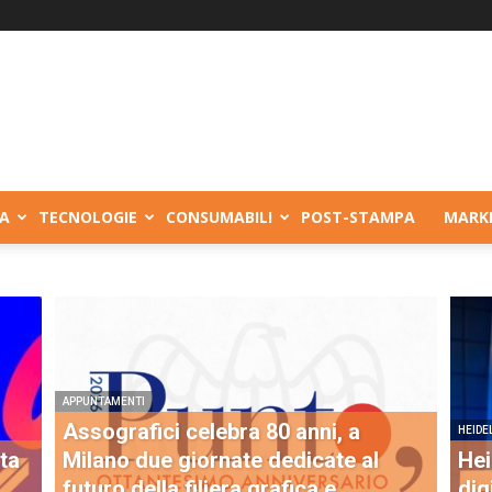
A
TECNOLOGIE
CONSUMABILI
POST-STAMPA
MARK
APPUNTAMENTI
Assografici celebra 80 anni, a
HEIDE
ta
Milano due giornate dedicate al
Hei
futuro della filiera grafica e
dig