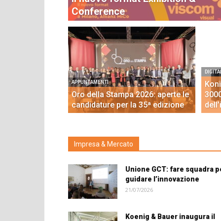
Conference
DIGITA
APPUNTAMENTI
Koni
Oro della Stampa 2026: aperte le
3000
candidature per la 35ª edizione
dell’
Impresa & Mercato
Unione GCT: fare squadra p
guidare l’innovazione
21/07/2026
Koenig & Bauer inaugura il