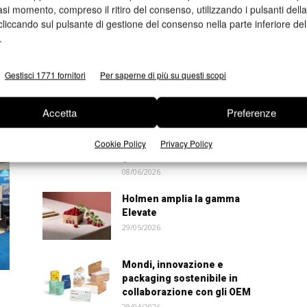
asi momento, compreso il ritiro del consenso, utilizzando i pulsanti dell
cliccando sul pulsante di gestione del consenso nella parte inferiore del
.
Gestisci 1771 fornitori
Per saperne di più su questi scopi
Accetta
Preferenze
Fedrigoni accelera la
decarbonizzazione: accordo
Cookie Policy
Privacy Policy
strategico sul biometano per
gli stabilimenti...
08/06/2026
Holmen amplia la gamma
Elevate
29/05/2026
Mondi, innovazione e
packaging sostenibile in
collaborazione con gli OEM
28/04/2026