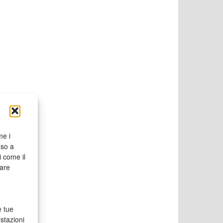
me i
nso a
i come il
rare
e tue
stazioni