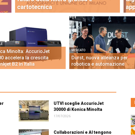
cartotecnica
app
LE
ca Minolta: AccurioJet
MERCATO
0 accelera la crescita
Durst, nuova alleanza per
inkjet B2 in Italia
robotica e automazione
er
UTVI sceglie AccurioJet
30000 di Konica Minolta
17/07/2026
Collaborazioni e AI tengono