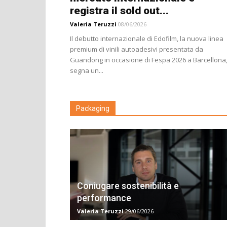
registra il sold out...
Valeria Teruzzi
08/06/2026
Il debutto internazionale di Edofilm, la nuova linea
premium di vinili autoadesivi presentata da
Guandong in occasione di Fespa 2026 a Barcellona
segna un...
Packaging
Coniugare sostenibilità e
performance
Valeria Teruzzi
29/06/2026