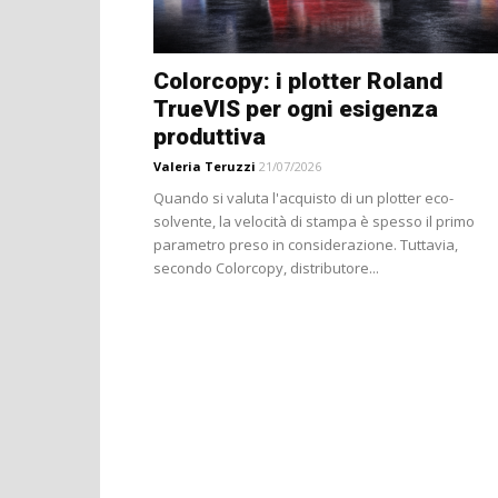
Colorcopy: i plotter Roland
TrueVIS per ogni esigenza
produttiva
Valeria Teruzzi
21/07/2026
Quando si valuta l'acquisto di un plotter eco-
solvente, la velocità di stampa è spesso il primo
parametro preso in considerazione. Tuttavia,
secondo Colorcopy, distributore...