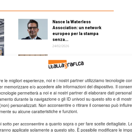
Nasce la Waterless
Association: un network
europeo per la stampa
senza...
24/02/2026
Fabio Testa, DTD packaging,
le imprese che generano
futuro
15/12/2025
re le migliori esperienze, noi e i nostri partner utilizziamo tecnologie co
er memorizzare e/o accedere alle informazioni del dispositivo. Il conse
Convegno Gipea 2025: il punto
cnologie permetterà a noi e ai nostri partner di elaborare dati personal
sul settore tra strategie,
mento durante la navigazione o gli ID univoci su questo sito e di most
formazione e...
non) personalizzati. Non acconsentire o ritirare il consenso può influire
09/12/2025
mente su alcune caratteristiche e funzioni.
La transizione energetica
nell’offset
i sotto per acconsentire a quanto sopra o per fare scelte dettagliate. L
aranno applicate solamente a questo sito. È possibile modificare le impo
12/04/2023