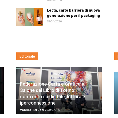
Lecta, carte barriera di nuova
generazione per il packaging
28/04/2026
,
Editoriale
Federazione Carta e Grafica al
Salone del Libro di Torino: il
confronto su digitale, lettura e
iperconnessione
Valeria Teruzzi
20/05/2026