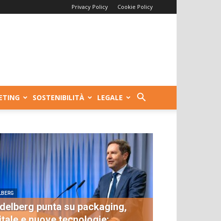
Privacy Policy
Cookie Policy
ETING
SOSTENIBILITÀ
LEGALE
LBERG
delberg punta su packaging,
itale e nuove tecnologie: