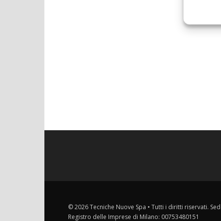
© 2026 Tecniche Nuove Spa • Tutti i diritti riservati. Sed
Registro delle Imprese di Milano: 00753480151