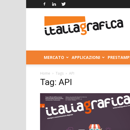
Italia
Grafica
MERCATO
APPLICAZIONI
PRESTAMP
Home
Tags
API
Tag: API