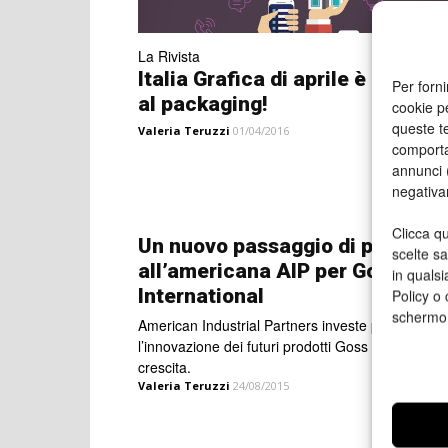
La Rivista
Italia Grafica di aprile è dedicat
Per forni
al packaging!
cookie p
queste te
Valeria Teruzzi
01/04/2016
comporta
annunci (
negativa
Clicca qu
Un nuovo passaggio di propriet
scelte s
all’americana AIP per Goss
in qualsi
International
Policy o 
schermo
American Industrial Partners investe per sostene
l’innovazione dei futuri prodotti Goss e la sua
crescita.
Valeria Teruzzi
24/08/2015