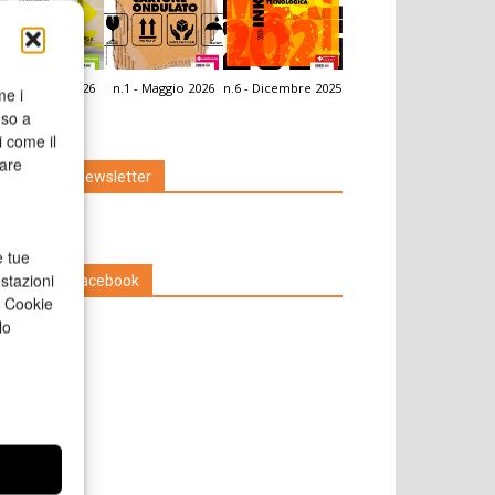
.2 - Giugno 2026
n.1 - Maggio 2026
n.6 - Dicembre 2025
me i
icola Web
nso a
i come il
rare
Iscriviti alla newsletter
e tue
stazioni
Seguici su Facebook
a Cookie
lo