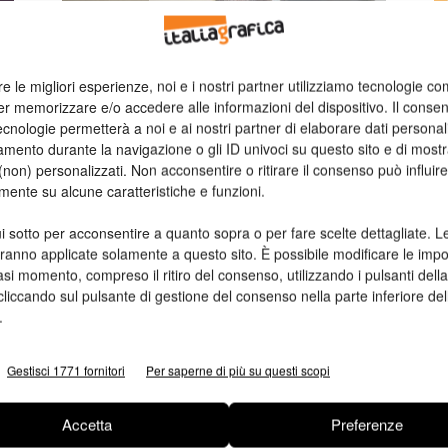
Packaging
a
La prima edizione di Advances in
n
re le migliori esperienze, noi e i nostri partner utilizziamo tecnologie co
Ed
the Packaging Industry
er memorizzare e/o accedere alle informazioni del dispositivo. Il conse
cnologie permetterà a noi e ai nostri partner di elaborare dati personal
Si è svolto a Napoli nei giorni 19 e 20 novembre
mento durante la navigazione o gli ID univoci su questo sito e di most
scorsi il 1° Congresso Internazionale su prodotto e
non) personalizzati. Non acconsentire o ritirare il consenso può influire
processo.
mente su alcune caratteristiche e funzioni.
Valeria Teruzzi
23/11/2015
i sotto per acconsentire a quanto sopra o per fare scelte dettagliate. L
à
Dalle Associaizoni
aranno applicate solamente a questo sito. È possibile modificare le impo
Il I Congresso Internazionale
asi momento, compreso il ritiro del consenso, utilizzando i pulsanti dell
sull’innovazione tecnologica
cliccando sul pulsante di gestione del consenso nella parte inferiore del
nell’industria dell’imballaggio
.
re
Nei giorni 19 e 20 novembre 2015 si terrà a Napoli
“Advances in the packaging Industry”.
Gestisci 1771 fornitori
Per saperne di più su questi scopi
Valeria Teruzzi
09/07/2015
Accetta
Preferenze