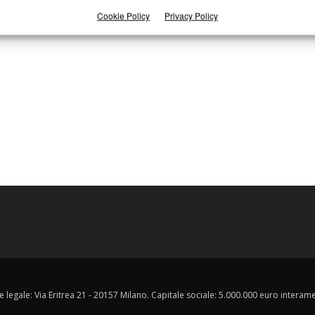
Cookie Policy
Privacy Policy
e legale: Via Eritrea 21 - 20157 Milano. Capitale sociale: 5.000.000 euro interament