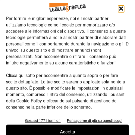
Per fornire le migliori esperienze, noi e i nostri partner
utilizziamo tecnologie come i cookie per memorizzare e/o
n.2 - Giugno 2026
n.1 - Maggio 2026
n.6 - Dicembre 2025
accedere alle informazioni del dispositivo. Il consenso a queste
Edicola Web
tecnologie permetterà a noi e ai nostri partner di elaborare dati
personali come il comportamento durante la navigazione o gli ID
univoci su questo sito e di mostrare annunci (non)
Iscriviti alla newsletter
personalizzati. Non acconsentire o ritirare il consenso può
influire negativamente su alcune caratteristiche e funzioni.
Clicca qui sotto per acconsentire a quanto sopra o per fare
Seguici su Facebook
scelte dettagliate. Le tue scelte saranno applicate solamente a
questo sito. È possibile modificare le impostazioni in qualsiasi
momento, compreso il ritiro del consenso, utilizzando i pulsanti
della Cookie Policy o cliccando sul pulsante di gestione del
consenso nella parte inferiore dello schermo.
Gestisci 1771 fornitori
Per saperne di più su questi scopi
Accetta