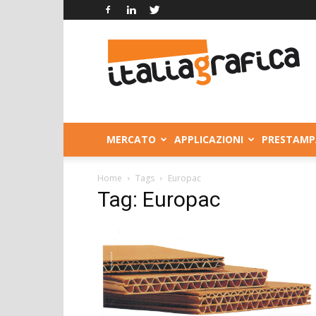
Italia
Grafica
MERCATO
APPLICAZIONI
PRESTAMP
Home
Tags
Europac
Tag: Europac