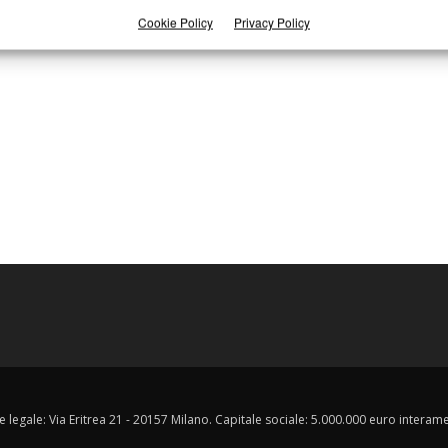
Cookie Policy
Privacy Policy
e legale: Via Eritrea 21 - 20157 Milano. Capitale sociale: 5.000.000 euro interament