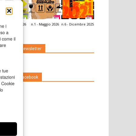
.2 - Giugno 2026
n.1 - Maggio 2026
n.6 - Dicembre 2025
me i
icola Web
nso a
i come il
rare
Iscriviti alla newsletter
e tue
stazioni
Seguici su Facebook
a Cookie
lo