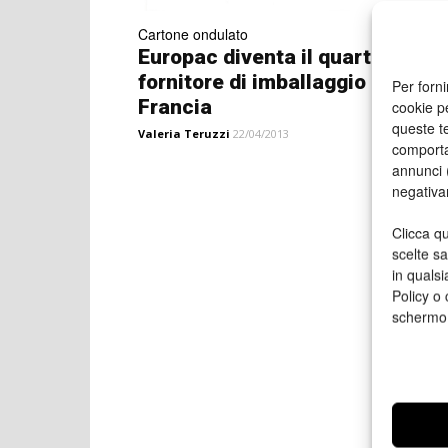
Cartone ondulato
Europac diventa il quarto
fornitore di imballaggio in
Per forni
Francia
cookie p
queste te
Valeria Teruzzi
22/04/2013
comporta
annunci (
negativa
Clicca qu
scelte s
in qualsi
Policy o 
schermo