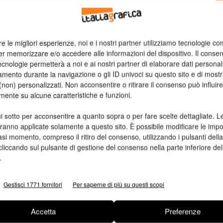
n
re le migliori esperienze, noi e i nostri partner utilizziamo tecnologie co
Ed
er memorizzare e/o accedere alle informazioni del dispositivo. Il conse
cnologie permetterà a noi e ai nostri partner di elaborare dati personal
mento durante la navigazione o gli ID univoci su questo sito e di most
non) personalizzati. Non acconsentire o ritirare il consenso può influire
mente su alcune caratteristiche e funzioni.
i sotto per acconsentire a quanto sopra o per fare scelte dettagliate. L
aranno applicate solamente a questo sito. È possibile modificare le impo
asi momento, compreso il ritiro del consenso, utilizzando i pulsanti dell
cliccando sul pulsante di gestione del consenso nella parte inferiore del
.
Gestisci 1771 fornitori
Per saperne di più su questi scopi
Accetta
Preferenze