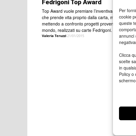
Fedrigoni Top Award
Per forni
Top Award vuole premiare l’inventiva e la creativi
cookie p
che prende vita proprio dalla carta, mostrando e
queste te
mettendo a confronto progetti provenienti da tutto
comporta
mondo, realizzati su carte Fedrigoni.
annunci (
Valeria Teruzzi
21/01/2015
negativa
Clicca qu
scelte s
in qualsi
Policy o 
schermo