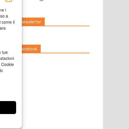
icola Web
me i
nso a
i come il
Iscriviti alla newsletter
rare
Seguici su Facebook
e tue
stazioni
a Cookie
lo