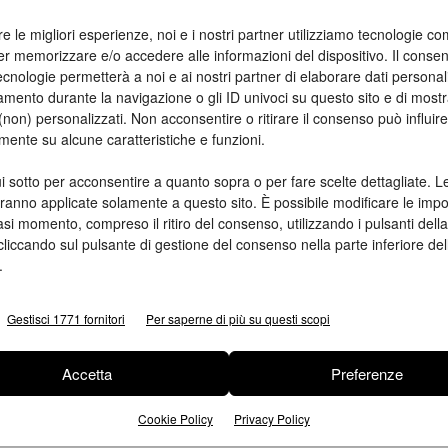
Ed
re le migliori esperienze, noi e i nostri partner utilizziamo tecnologie co
tà
er memorizzare e/o accedere alle informazioni del dispositivo. Il conse
cnologie permetterà a noi e ai nostri partner di elaborare dati personal
 il
mento durante la navigazione o gli ID univoci su questo sito e di most
non) personalizzati. Non acconsentire o ritirare il consenso può influire
mente su alcune caratteristiche e funzioni.
i sotto per acconsentire a quanto sopra o per fare scelte dettagliate. L
aranno applicate solamente a questo sito. È possibile modificare le impo
asi momento, compreso il ritiro del consenso, utilizzando i pulsanti dell
cliccando sul pulsante di gestione del consenso nella parte inferiore del
.
Gestisci 1771 fornitori
Per saperne di più su questi scopi
Accetta
Preferenze
Cookie Policy
Privacy Policy