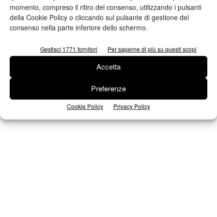
momento, compreso il ritiro del consenso, utilizzando i pulsanti
Iscriviti alla newsletter
della Cookie Policy o cliccando sul pulsante di gestione del
consenso nella parte inferiore dello schermo.
Gestisci 1771 fornitori
Per saperne di più su questi scopi
Seguici su Facebook
Accetta
Preferenze
Cookie Policy
Privacy Policy