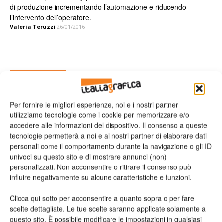
di produzione incrementando l’automazione e riducendo
l’intervento dell’operatore.
Valeria Teruzzi
26/01/2016
Leggi la rivista
Per fornire le migliori esperienze, noi e i nostri partner
utilizziamo tecnologie come i cookie per memorizzare e/o
accedere alle informazioni del dispositivo. Il consenso a queste
tecnologie permetterà a noi e ai nostri partner di elaborare dati
personali come il comportamento durante la navigazione o gli ID
univoci su questo sito e di mostrare annunci (non)
personalizzati. Non acconsentire o ritirare il consenso può
influire negativamente su alcune caratteristiche e funzioni.
n.2 - Giugno 2026
n.1 - Maggio 2026
n.6 - Dicembre 2025
Clicca qui sotto per acconsentire a quanto sopra o per fare
Edicola Web
scelte dettagliate. Le tue scelte saranno applicate solamente a
questo sito. È possibile modificare le impostazioni in qualsiasi