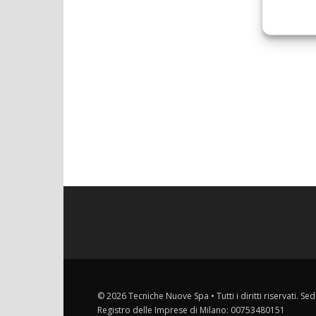
© 2026 Tecniche Nuove Spa • Tutti i diritti riservati. Sed
Registro delle Imprese di Milano: 00753480151