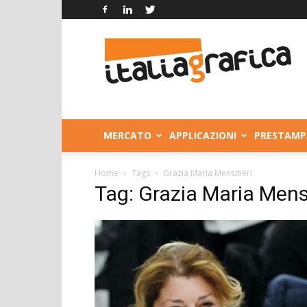
Italia
Grafica
MERCATO
APPLICAZIONI
PRESTAMP
Home
Tags
Grazia Maria Mensitieri
Tag: Grazia Maria Mensi