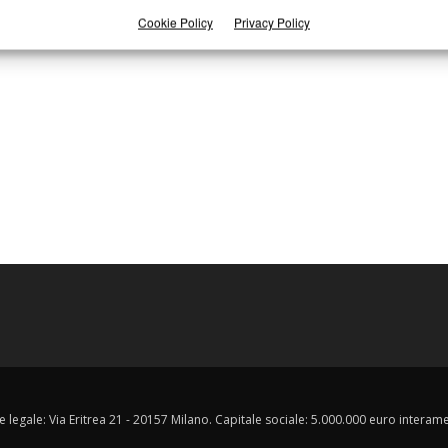
Cookie Policy
Privacy Policy
e legale: Via Eritrea 21 - 20157 Milano. Capitale sociale: 5.000.000 euro interament