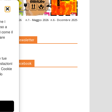
.2 - Giugno 2026
n.1 - Maggio 2026
n.6 - Dicembre 2025
me i
icola Web
nso a
i come il
rare
Iscriviti alla newsletter
e tue
stazioni
Seguici su Facebook
a Cookie
lo