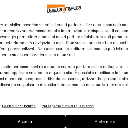
n
re le migliori esperienze, noi e i nostri partner utilizziamo tecnologie co
Ed
er memorizzare e/o accedere alle informazioni del dispositivo. Il conse
cnologie permetterà a noi e ai nostri partner di elaborare dati personal
mento durante la navigazione o gli ID univoci su questo sito e di most
non) personalizzati. Non acconsentire o ritirare il consenso può influire
mente su alcune caratteristiche e funzioni.
i sotto per acconsentire a quanto sopra o per fare scelte dettagliate. L
aranno applicate solamente a questo sito. È possibile modificare le impo
asi momento, compreso il ritiro del consenso, utilizzando i pulsanti dell
cliccando sul pulsante di gestione del consenso nella parte inferiore del
.
Gestisci 1771 fornitori
Per saperne di più su questi scopi
Accetta
Preferenze