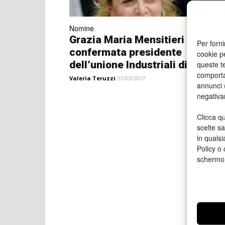
Nomine
Grazia Maria Mensitieri
Per forni
confermata presidente
cookie p
dell’unione Industriali di Napoli
queste te
comporta
Valeria Teruzzi
31/03/2017
annunci (
negativa
Clicca qu
scelte s
in qualsi
Policy o 
schermo