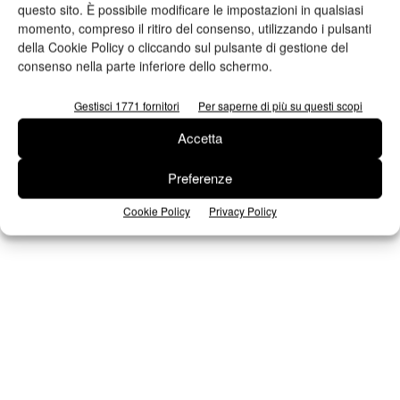
questo sito. È possibile modificare le impostazioni in qualsiasi
momento, compreso il ritiro del consenso, utilizzando i pulsanti
della Cookie Policy o cliccando sul pulsante di gestione del
Iscriviti alla newsletter
consenso nella parte inferiore dello schermo.
Gestisci 1771 fornitori
Per saperne di più su questi scopi
Seguici su Facebook
Accetta
Preferenze
Cookie Policy
Privacy Policy