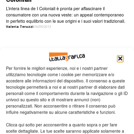
L’intera linea de I Coloniali è pronta per affascinare il
consumatore con una nuova veste: un appeal contemporaneo
in perfetto equilibrio con le sue origini e i suoi valori tradizionali.
Valeria Teruzzi
06/09/2013
Leggi la rivista
Per fornire le migliori esperienze, noi e i nostri partner
utilizziamo tecnologie come i cookie per memorizzare e/o
accedere alle informazioni del dispositivo. Il consenso a queste
tecnologie permetterà a noi e ai nostri partner di elaborare dati
personali come il comportamento durante la navigazione o gli ID
univoci su questo sito e di mostrare annunci (non)
personalizzati. Non acconsentire o ritirare il consenso può
influire negativamente su alcune caratteristiche e funzioni.
Clicca qui sotto per acconsentire a quanto sopra o per fare
n.2 - Giugno 2026
n.1 - Maggio 2026
n.6 - Dicembre 2025
Edicola Web
scelte dettagliate. Le tue scelte saranno applicate solamente a