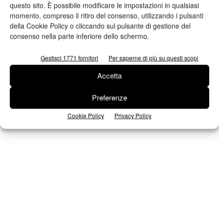
questo sito. È possibile modificare le impostazioni in qualsiasi
momento, compreso il ritiro del consenso, utilizzando i pulsanti
della Cookie Policy o cliccando sul pulsante di gestione del
Iscriviti alla newsletter
consenso nella parte inferiore dello schermo.
Gestisci 1771 fornitori
Per saperne di più su questi scopi
Seguici su Facebook
Accetta
Preferenze
Cookie Policy
Privacy Policy