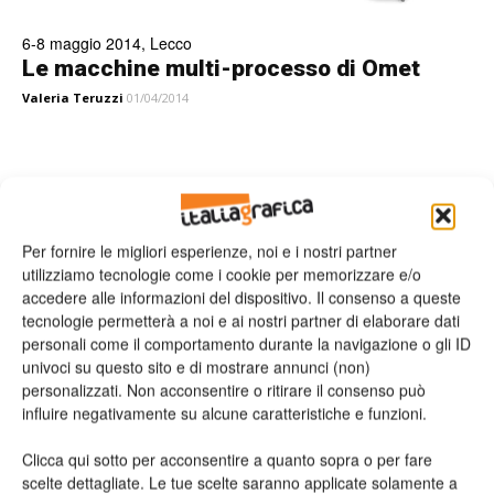
6-8 maggio 2014, Lecco
Le macchine multi-processo di Omet
Valeria Teruzzi
01/04/2014
Leggi la rivista
Per fornire le migliori esperienze, noi e i nostri partner
utilizziamo tecnologie come i cookie per memorizzare e/o
accedere alle informazioni del dispositivo. Il consenso a queste
tecnologie permetterà a noi e ai nostri partner di elaborare dati
personali come il comportamento durante la navigazione o gli ID
univoci su questo sito e di mostrare annunci (non)
personalizzati. Non acconsentire o ritirare il consenso può
influire negativamente su alcune caratteristiche e funzioni.
Clicca qui sotto per acconsentire a quanto sopra o per fare
n.2 - Giugno 2026
n.1 - Maggio 2026
n.6 - Dicembre 2025
Edicola Web
scelte dettagliate. Le tue scelte saranno applicate solamente a