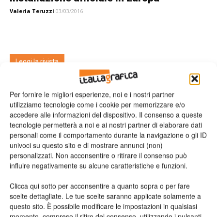
Valeria Teruzzi
03/03/2016
Leggi la rivista
Per fornire le migliori esperienze, noi e i nostri partner
utilizziamo tecnologie come i cookie per memorizzare e/o
accedere alle informazioni del dispositivo. Il consenso a queste
tecnologie permetterà a noi e ai nostri partner di elaborare dati
personali come il comportamento durante la navigazione o gli ID
univoci su questo sito e di mostrare annunci (non)
personalizzati. Non acconsentire o ritirare il consenso può
influire negativamente su alcune caratteristiche e funzioni.
n.2 - Giugno 2026
n.1 - Maggio 2026
n.6 - Dicembre 2025
Edicola Web
Clicca qui sotto per acconsentire a quanto sopra o per fare
scelte dettagliate. Le tue scelte saranno applicate solamente a
questo sito. È possibile modificare le impostazioni in qualsiasi
Iscriviti alla newsletter
momento, compreso il ritiro del consenso, utilizzando i pulsanti