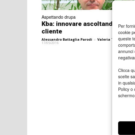
Aspettando drupa
Kba: innovare ascoltando il
Per forni
cliente
cookie p
queste te
Alessandro Battaglia Parodi
e
Valeria Teruzzi
17/05/2016
comporta
annunci (
negativa
Clicca qu
scelte s
in qualsi
Policy o 
schermo