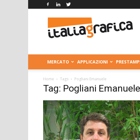
Italia
Grafica
MERCATO
APPLICAZIONI
PRESTAMP
Home
Tags
Pogliani Emanuele
Tag: Pogliani Emanuel