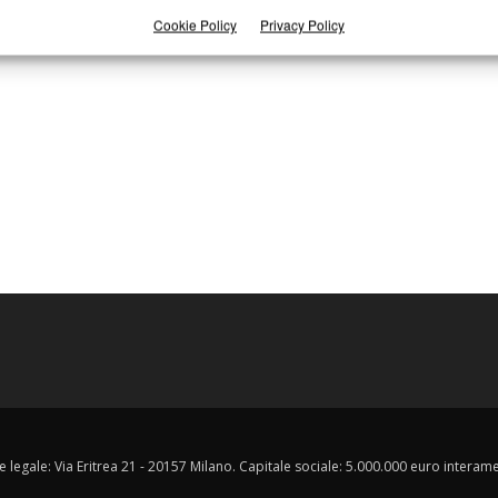
Cookie Policy
Privacy Policy
e legale: Via Eritrea 21 - 20157 Milano. Capitale sociale: 5.000.000 euro interament