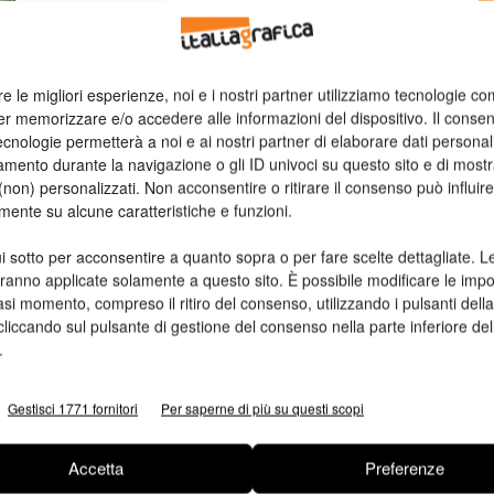
n
re le migliori esperienze, noi e i nostri partner utilizziamo tecnologie co
Ed
er memorizzare e/o accedere alle informazioni del dispositivo. Il conse
cnologie permetterà a noi e ai nostri partner di elaborare dati personal
mento durante la navigazione o gli ID univoci su questo sito e di most
non) personalizzati. Non acconsentire o ritirare il consenso può influire
mente su alcune caratteristiche e funzioni.
i sotto per acconsentire a quanto sopra o per fare scelte dettagliate. L
aranno applicate solamente a questo sito. È possibile modificare le impo
asi momento, compreso il ritiro del consenso, utilizzando i pulsanti dell
cliccando sul pulsante di gestione del consenso nella parte inferiore del
.
Gestisci 1771 fornitori
Per saperne di più su questi scopi
Accetta
Preferenze