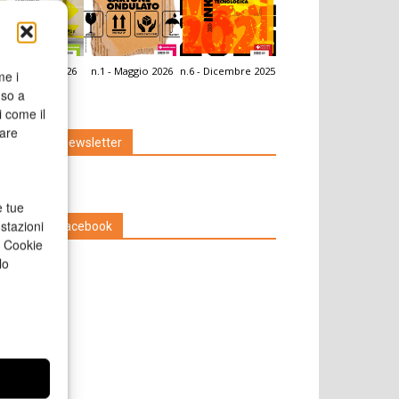
.2 - Giugno 2026
n.1 - Maggio 2026
n.6 - Dicembre 2025
me i
icola Web
nso a
i come il
rare
Iscriviti alla newsletter
e tue
stazioni
Seguici su Facebook
a Cookie
lo