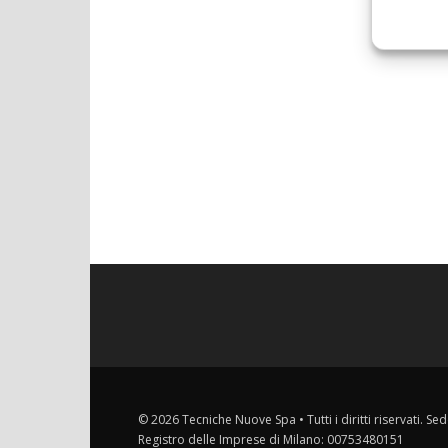
© 2026 Tecniche Nuove Spa • Tutti i diritti riservati. Sed
Registro delle Imprese di Milano: 00753480151