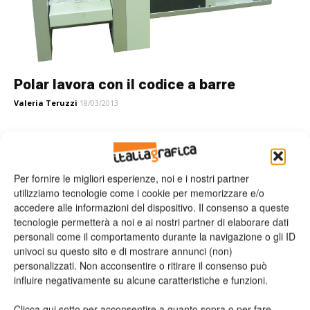
Polar lavora con il codice a barre
Valeria Teruzzi
18/03/2013
Leggi la rivista
Per fornire le migliori esperienze, noi e i nostri partner
utilizziamo tecnologie come i cookie per memorizzare e/o
accedere alle informazioni del dispositivo. Il consenso a queste
tecnologie permetterà a noi e ai nostri partner di elaborare dati
personali come il comportamento durante la navigazione o gli ID
univoci su questo sito e di mostrare annunci (non)
personalizzati. Non acconsentire o ritirare il consenso può
influire negativamente su alcune caratteristiche e funzioni.
Clicca qui sotto per acconsentire a quanto sopra o per fare