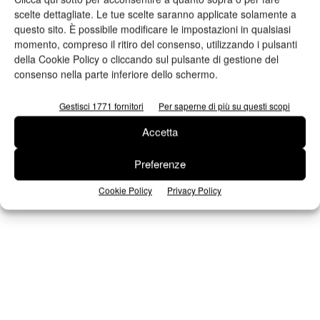
scelte dettagliate. Le tue scelte saranno applicate solamente a
n.2 - Giugno 2026
n.1 - Maggio 2026
n.6 - Dicembre 2025
questo sito. È possibile modificare le impostazioni in qualsiasi
Edicola Web
momento, compreso il ritiro del consenso, utilizzando i pulsanti
della Cookie Policy o cliccando sul pulsante di gestione del
consenso nella parte inferiore dello schermo.
Iscriviti alla newsletter
Gestisci 1771 fornitori
Per saperne di più su questi scopi
Accetta
Seguici su Facebook
Preferenze
Cookie Policy
Privacy Policy