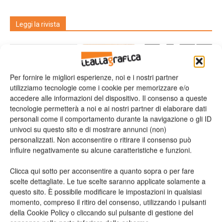
Leggi la rivista
Per fornire le migliori esperienze, noi e i nostri partner
utilizziamo tecnologie come i cookie per memorizzare e/o
accedere alle informazioni del dispositivo. Il consenso a queste
tecnologie permetterà a noi e ai nostri partner di elaborare dati
personali come il comportamento durante la navigazione o gli ID
univoci su questo sito e di mostrare annunci (non)
n.2 - Giugno 2026
n.1 - Maggio 2026
n.6 - Dicembre 2025
personalizzati. Non acconsentire o ritirare il consenso può
Edicola Web
influire negativamente su alcune caratteristiche e funzioni.
Clicca qui sotto per acconsentire a quanto sopra o per fare
Iscriviti alla newsletter
scelte dettagliate. Le tue scelte saranno applicate solamente a
questo sito. È possibile modificare le impostazioni in qualsiasi
momento, compreso il ritiro del consenso, utilizzando i pulsanti
della Cookie Policy o cliccando sul pulsante di gestione del