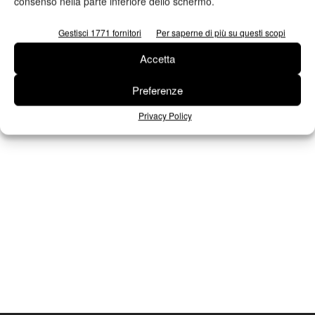
consenso nella parte inferiore dello schermo.
Seguici su Facebook
Gestisci 1771 fornitori
Per saperne di più su questi scopi
Accetta
Preferenze
Privacy Policy