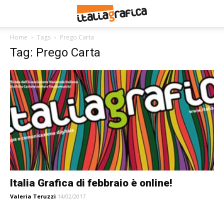
Home
Tags
Prego Carta
Tag: Prego Carta
Italia Grafica di febbraio è online!
Valeria Teruzzi
14/02/2017