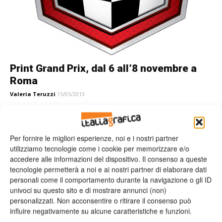
Print Grand Prix, dal 6 all’8 novembre a
Roma
Valeria Teruzzi
15/05/2013
Per fornire le migliori esperienze, noi e i nostri partner
Leggi la rivista
utilizziamo tecnologie come i cookie per memorizzare e/o
accedere alle informazioni del dispositivo. Il consenso a queste
tecnologie permetterà a noi e ai nostri partner di elaborare dati
personali come il comportamento durante la navigazione o gli ID
univoci su questo sito e di mostrare annunci (non)
personalizzati. Non acconsentire o ritirare il consenso può
influire negativamente su alcune caratteristiche e funzioni.