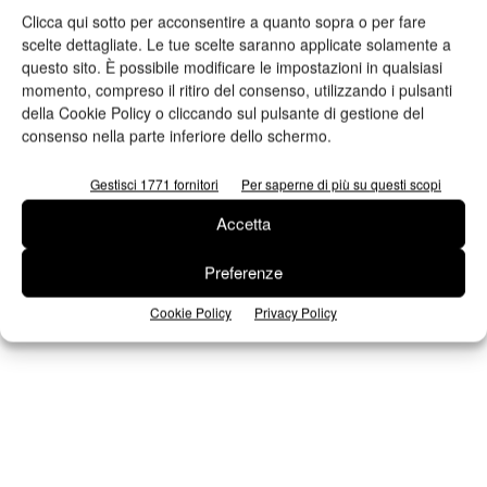
Clicca qui sotto per acconsentire a quanto sopra o per fare
scelte dettagliate. Le tue scelte saranno applicate solamente a
questo sito. È possibile modificare le impostazioni in qualsiasi
n.2 - Giugno 2026
n.1 - Maggio 2026
n.6 - Dicembre 2025
momento, compreso il ritiro del consenso, utilizzando i pulsanti
Edicola Web
della Cookie Policy o cliccando sul pulsante di gestione del
consenso nella parte inferiore dello schermo.
Iscriviti alla newsletter
Gestisci 1771 fornitori
Per saperne di più su questi scopi
Accetta
Seguici su Facebook
Preferenze
Cookie Policy
Privacy Policy