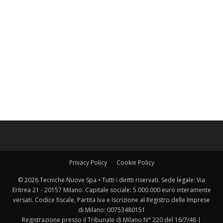
Privacy Policy
Cookie Policy
© 2026 Tecniche Nuove Spa • Tutti i diritti riservati. Sede legale: Via
Eritrea 21 - 20157 Milano. Capitale sociale: 5.000.000 euro interamente
versati. Codice fiscale, Partita Iva e Iscrizione al Registro delle Imprese
di Milano: 00753480151
Registrazione presso il Tribunale di Milano N° 220 del 16/7/48 |