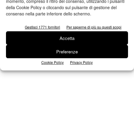
momento, compreso il ritiro del consenso, utilizzando i pulsanti
della Cookie Policy o cliccando sul pulsante di gestione del
consenso nella parte inferiore dello schermo.
Seguici su Facebook
Gestisci 1771 fornitori
Per saperne di più su questi scopi
Accetta
Preferenze
Cookie Policy
Privacy Policy