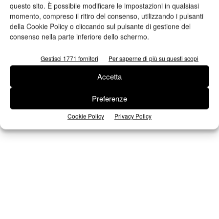
questo sito. È possibile modificare le impostazioni in qualsiasi
momento, compreso il ritiro del consenso, utilizzando i pulsanti
della Cookie Policy o cliccando sul pulsante di gestione del
Iscriviti alla newsletter
consenso nella parte inferiore dello schermo.
Gestisci 1771 fornitori
Per saperne di più su questi scopi
Seguici su Facebook
Accetta
Preferenze
Cookie Policy
Privacy Policy