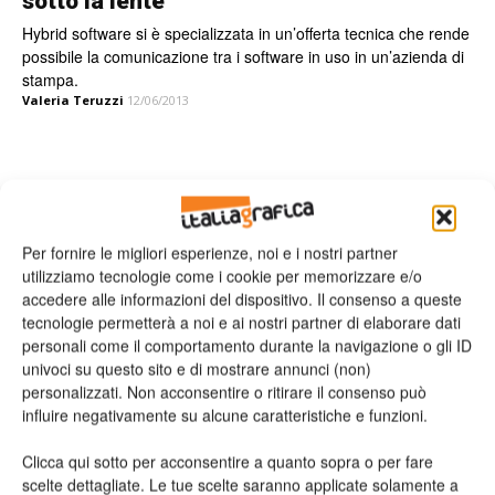
sotto la lente
Hybrid software si è specializzata in un’offerta tecnica che rende
possibile la comunicazione tra i software in uso in un’azienda di
stampa.
Valeria Teruzzi
12/06/2013
Leggi la rivista
Per fornire le migliori esperienze, noi e i nostri partner
utilizziamo tecnologie come i cookie per memorizzare e/o
accedere alle informazioni del dispositivo. Il consenso a queste
tecnologie permetterà a noi e ai nostri partner di elaborare dati
personali come il comportamento durante la navigazione o gli ID
univoci su questo sito e di mostrare annunci (non)
personalizzati. Non acconsentire o ritirare il consenso può
influire negativamente su alcune caratteristiche e funzioni.
Clicca qui sotto per acconsentire a quanto sopra o per fare
n.2 - Giugno 2026
n.1 - Maggio 2026
n.6 - Dicembre 2025
Edicola Web
scelte dettagliate. Le tue scelte saranno applicate solamente a