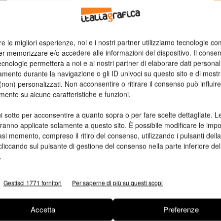
n
re le migliori esperienze, noi e i nostri partner utilizziamo tecnologie co
Ed
er memorizzare e/o accedere alle informazioni del dispositivo. Il conse
cnologie permetterà a noi e ai nostri partner di elaborare dati personal
mento durante la navigazione o gli ID univoci su questo sito e di most
non) personalizzati. Non acconsentire o ritirare il consenso può influire
mente su alcune caratteristiche e funzioni.
i sotto per acconsentire a quanto sopra o per fare scelte dettagliate. L
aranno applicate solamente a questo sito. È possibile modificare le impo
asi momento, compreso il ritiro del consenso, utilizzando i pulsanti dell
cliccando sul pulsante di gestione del consenso nella parte inferiore del
.
Gestisci 1771 fornitori
Per saperne di più su questi scopi
Accetta
Preferenze