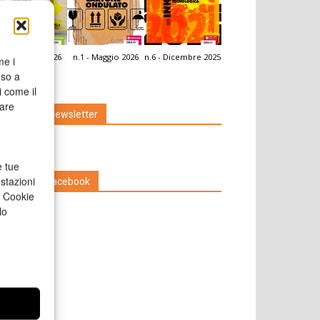
.2 - Giugno 2026
n.1 - Maggio 2026
n.6 - Dicembre 2025
me i
icola Web
nso a
i come il
rare
Iscriviti alla newsletter
e tue
stazioni
Seguici su Facebook
a Cookie
lo