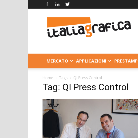
Italia
Grafica
MERCATO
APPLICAZIONI
PRESTAMP
Home
Tags
QI Press Control
Tag: QI Press Control