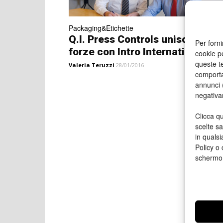
Packaging&Etichette
Q.I. Press Controls unisce le
Per forni
forze con Intro International
cookie p
queste te
Valeria Teruzzi
28/01/2016
comporta
annunci (
negativa
Clicca qu
scelte s
in qualsi
Policy o 
schermo