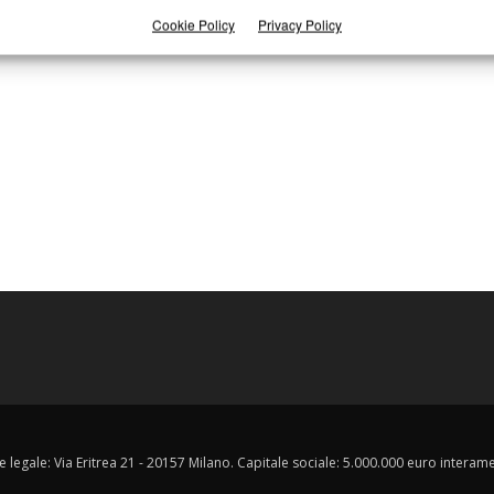
Cookie Policy
Privacy Policy
e legale: Via Eritrea 21 - 20157 Milano. Capitale sociale: 5.000.000 euro interament