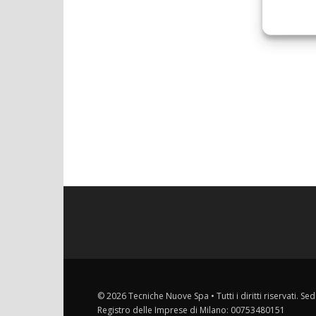
© 2026 Tecniche Nuove Spa • Tutti i diritti riservati. Sed
Registro delle Imprese di Milano: 00753480151