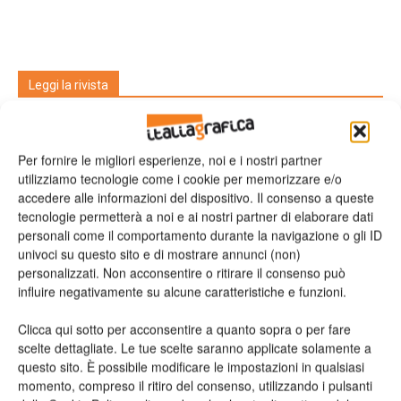
Leggi la rivista
Per fornire le migliori esperienze, noi e i nostri partner
utilizziamo tecnologie come i cookie per memorizzare e/o
accedere alle informazioni del dispositivo. Il consenso a queste
tecnologie permetterà a noi e ai nostri partner di elaborare dati
personali come il comportamento durante la navigazione o gli ID
univoci su questo sito e di mostrare annunci (non)
personalizzati. Non acconsentire o ritirare il consenso può
n.2 - Giugno 2026
n.1 - Maggio 2026
n.6 - Dicembre 2025
influire negativamente su alcune caratteristiche e funzioni.
Edicola Web
Clicca qui sotto per acconsentire a quanto sopra o per fare
scelte dettagliate. Le tue scelte saranno applicate solamente a
Iscriviti alla newsletter
questo sito. È possibile modificare le impostazioni in qualsiasi
momento, compreso il ritiro del consenso, utilizzando i pulsanti