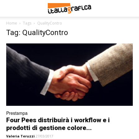
Home
Tags
QualityContro
Tag: QualityContro
Prestampa
Four Pees distribuirà i workflow e i
prodotti di gestione colore...
Valeria Teruzzi
27/03/2017