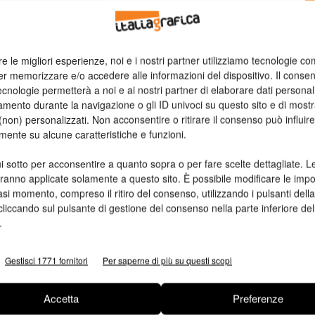
n
re le migliori esperienze, noi e i nostri partner utilizziamo tecnologie co
Ed
er memorizzare e/o accedere alle informazioni del dispositivo. Il conse
cnologie permetterà a noi e ai nostri partner di elaborare dati personal
mento durante la navigazione o gli ID univoci su questo sito e di most
non) personalizzati. Non acconsentire o ritirare il consenso può influire
mente su alcune caratteristiche e funzioni.
i sotto per acconsentire a quanto sopra o per fare scelte dettagliate. L
aranno applicate solamente a questo sito. È possibile modificare le impo
asi momento, compreso il ritiro del consenso, utilizzando i pulsanti dell
cliccando sul pulsante di gestione del consenso nella parte inferiore del
.
Gestisci 1771 fornitori
Per saperne di più su questi scopi
Accetta
Preferenze