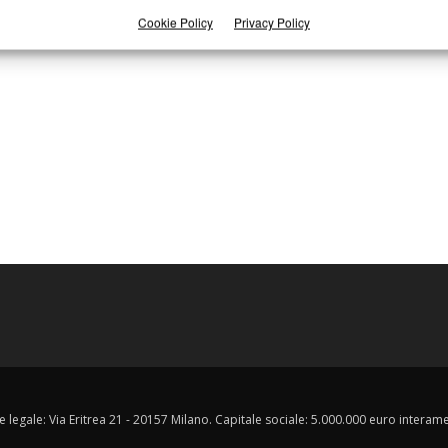
Cookie Policy
Privacy Policy
e legale: Via Eritrea 21 - 20157 Milano. Capitale sociale: 5.000.000 euro interament