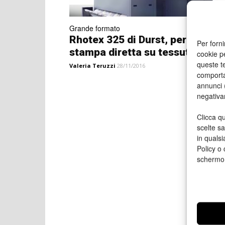
Grande formato
Rhotex 325 di Durst, per la
Per forni
stampa diretta su tessuto e...
cookie p
queste te
Valeria Teruzzi
28/11/2016
comporta
annunci (
negativa
Clicca qu
scelte s
in qualsi
Policy o 
schermo