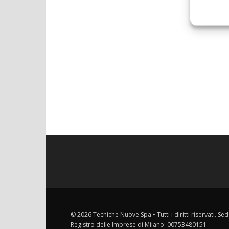
© 2026 Tecniche Nuove Spa • Tutti i diritti riservati. Sed
Registro delle Imprese di Milano: 00753480151