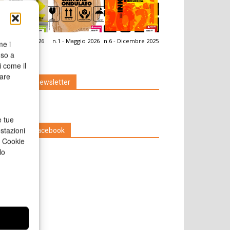
.2 - Giugno 2026
n.1 - Maggio 2026
n.6 - Dicembre 2025
me i
icola Web
nso a
i come il
rare
Iscriviti alla newsletter
e tue
stazioni
Seguici su Facebook
a Cookie
lo