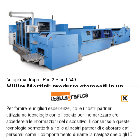
Anteprima drupa | Pad 2 Stand A49
Müller Martini: produrre stampati in un
solo passaggio senza interventi manuali
Valeria Teruzzi
14/04/2016
Per fornire le migliori esperienze, noi e i nostri partner
utilizziamo tecnologie come i cookie per memorizzare e/o
accedere alle informazioni del dispositivo. Il consenso a queste
tecnologie permetterà a noi e ai nostri partner di elaborare dati
personali come il comportamento durante la navigazione o gli ID
Leggi la rivista