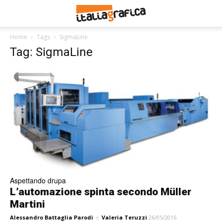
Home
Tags
SigmaLine
Tag: SigmaLine
Aspettando drupa
L’automazione spinta secondo Müller
Martini
Alessandro Battaglia Parodi
e
Valeria Teruzzi
26/05/2016