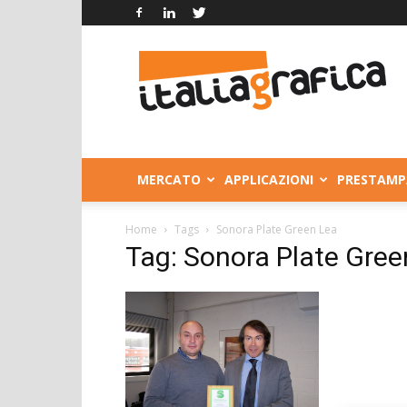
Italia
Grafica
MERCATO
APPLICAZIONI
PRESTAMP
Home
Tags
Sonora Plate Green Lea
Tag: Sonora Plate Gree