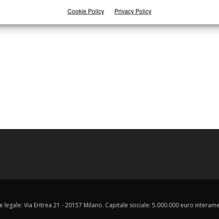
Cookie Policy
Privacy Policy
e legale: Via Eritrea 21 - 20157 Milano. Capitale sociale: 5.000.000 euro interament