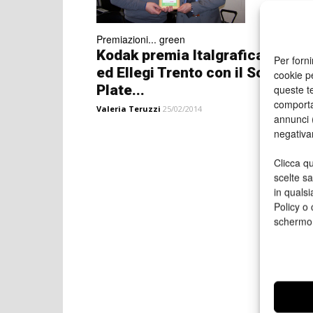
Premiazioni... green
Kodak premia Italgrafica Sistem
Per forni
ed Ellegi Trento con il Sonora
cookie p
Plate...
queste te
comporta
Valeria Teruzzi
25/02/2014
annunci (
negativa
Clicca qu
scelte s
in qualsi
Policy o 
schermo