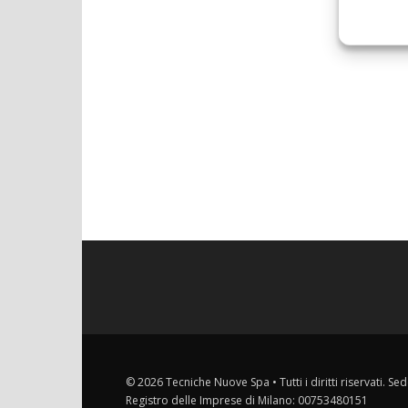
© 2026 Tecniche Nuove Spa • Tutti i diritti riservati. Sed
Registro delle Imprese di Milano: 00753480151