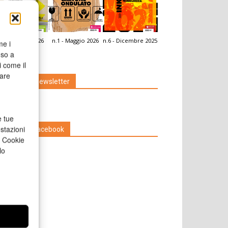
.2 - Giugno 2026
n.1 - Maggio 2026
n.6 - Dicembre 2025
me i
icola Web
nso a
i come il
rare
Iscriviti alla newsletter
e tue
stazioni
Seguici su Facebook
a Cookie
lo