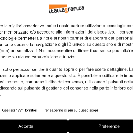
i
n
re le migliori esperienze, noi e i nostri partner utilizziamo tecnologie co
Ed
er memorizzare e/o accedere alle informazioni del dispositivo. Il conse
cnologie permetterà a noi e ai nostri partner di elaborare dati personal
mento durante la navigazione o gli ID univoci su questo sito e di most
non) personalizzati. Non acconsentire o ritirare il consenso può influire
mente su alcune caratteristiche e funzioni.
i sotto per acconsentire a quanto sopra o per fare scelte dettagliate. L
aranno applicate solamente a questo sito. È possibile modificare le impo
asi momento, compreso il ritiro del consenso, utilizzando i pulsanti dell
cliccando sul pulsante di gestione del consenso nella parte inferiore del
.
Gestisci 1771 fornitori
Per saperne di più su questi scopi
Accetta
Preferenze