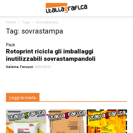
Home
Tags
Sovrastampa
Tag: sovrastampa
Pack
Rotoprint ricicla gli imballaggi
inutilizzabili sovrastampandoli
Valeria Teruzzi
26/03/2013
Leggi la rivista