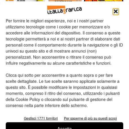
Per fornire le migliori esperienze, noi e i nostri partner
utilizziamo tecnologie come i cookie per memorizzare e/o
n.2 - Giugno 2026
n.1 - Maggio 2026
n.6 - Dicembre 2025
accedere alle informazioni del dispositivo. Il consenso a queste
Edicola Web
tecnologie permetterà a noi e ai nostri partner di elaborare dati
personali come il comportamento durante la navigazione o gli ID
univoci su questo sito e di mostrare annunci (non)
Iscriviti alla newsletter
personalizzati. Non acconsentire o ritirare il consenso può
influire negativamente su alcune caratteristiche e funzioni.
Clicca qui sotto per acconsentire a quanto sopra o per fare
scelte dettagliate. Le tue scelte saranno applicate solamente a
Seguici su Facebook
questo sito. È possibile modificare le impostazioni in qualsiasi
momento, compreso il ritiro del consenso, utilizzando i pulsanti
della Cookie Policy o cliccando sul pulsante di gestione del
consenso nella parte inferiore dello schermo.
Gestisci 1771 fornitori
Per saperne di più su questi scopi
Accetta