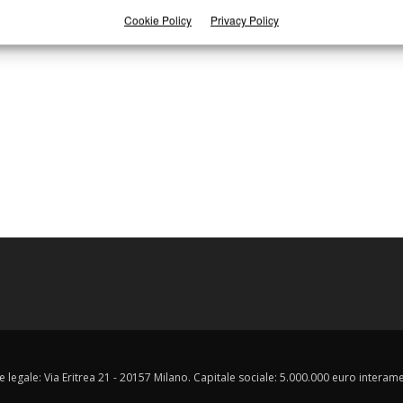
Cookie Policy
Privacy Policy
e legale: Via Eritrea 21 - 20157 Milano. Capitale sociale: 5.000.000 euro interament