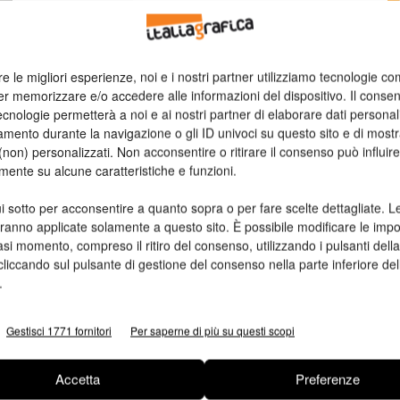
e
n
re le migliori esperienze, noi e i nostri partner utilizziamo tecnologie co
Ed
er memorizzare e/o accedere alle informazioni del dispositivo. Il conse
cnologie permetterà a noi e ai nostri partner di elaborare dati personal
5
mento durante la navigazione o gli ID univoci su questo sito e di most
non) personalizzati. Non acconsentire o ritirare il consenso può influire
mente su alcune caratteristiche e funzioni.
i sotto per acconsentire a quanto sopra o per fare scelte dettagliate. L
aranno applicate solamente a questo sito. È possibile modificare le impo
asi momento, compreso il ritiro del consenso, utilizzando i pulsanti dell
cliccando sul pulsante di gestione del consenso nella parte inferiore del
.
Gestisci 1771 fornitori
Per saperne di più su questi scopi
Accetta
Preferenze