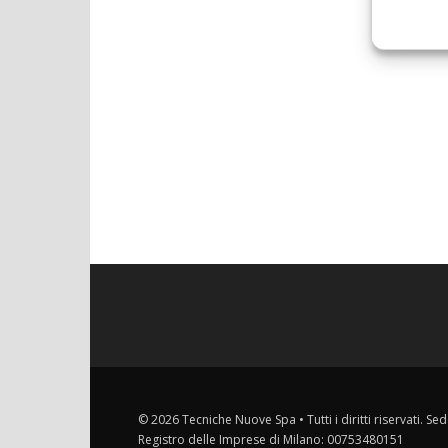
© 2026 Tecniche Nuove Spa • Tutti i diritti riservati. Sed
Registro delle Imprese di Milano: 00753480151