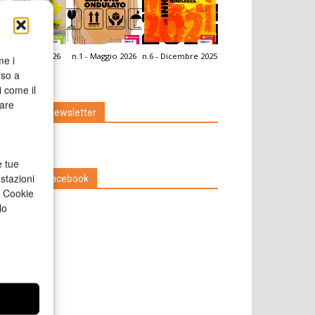
.2 - Giugno 2026
n.1 - Maggio 2026
n.6 - Dicembre 2025
me i
icola Web
nso a
i come il
rare
Iscriviti alla newsletter
e tue
stazioni
Seguici su Facebook
a Cookie
lo