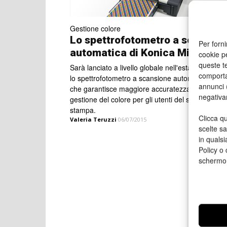
Gestione colore
Lo spettrofotometro a scansion
Per forni
automatica di Konica Minolta
cookie p
queste te
Sarà lanciato a livello globale nell'estate del 201
comporta
lo spettrofotometro a scansione automatica FD-9
annunci (
che garantisce maggiore accuratezza nella
negativa
gestione del colore per gli utenti del settore
stampa.
Clicca qu
Valeria Teruzzi
06/07/2015
scelte s
in qualsi
Policy o 
schermo