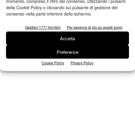
momento, compreso il ritiro del consenso, utilizzando i pulsanti
della Cookie Policy o cliccando sul pulsante di gestione del
consenso nella parte inferiore dello schermo.
Seguici su Facebook
Gestisci 1771 fornitori
Per saperne di più su questi scopi
Accetta
Preferenze
Cookie Policy
Privacy Policy