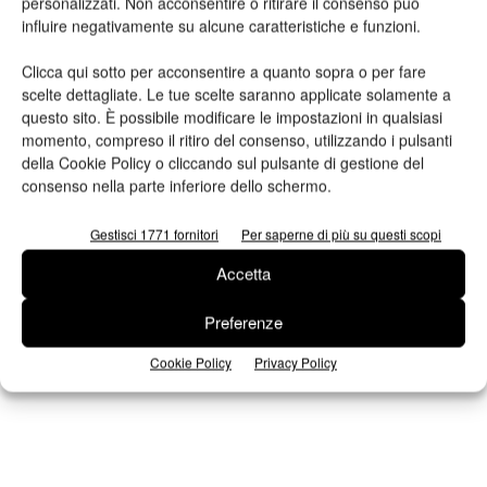
personalizzati. Non acconsentire o ritirare il consenso può
influire negativamente su alcune caratteristiche e funzioni.
Clicca qui sotto per acconsentire a quanto sopra o per fare
scelte dettagliate. Le tue scelte saranno applicate solamente a
questo sito. È possibile modificare le impostazioni in qualsiasi
momento, compreso il ritiro del consenso, utilizzando i pulsanti
della Cookie Policy o cliccando sul pulsante di gestione del
n.2 - Giugno 2026
n.1 - Maggio 2026
n.6 - Dicembre 2025
consenso nella parte inferiore dello schermo.
Edicola Web
Gestisci 1771 fornitori
Per saperne di più su questi scopi
Iscriviti alla newsletter
Accetta
Preferenze
Cookie Policy
Privacy Policy
Seguici su Facebook