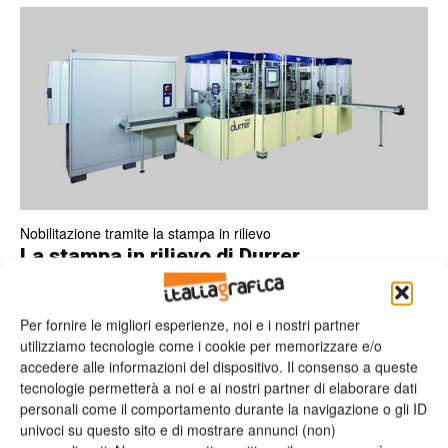
Nobilitazione tramite la stampa in rilievo
La stampa in rilievo di Durrer
Valeria Teruzzi
14/02/2013
Per fornire le migliori esperienze, noi e i nostri partner
utilizziamo tecnologie come i cookie per memorizzare e/o
accedere alle informazioni del dispositivo. Il consenso a queste
tecnologie permetterà a noi e ai nostri partner di elaborare dati
Leggi la rivista
personali come il comportamento durante la navigazione o gli ID
univoci su questo sito e di mostrare annunci (non)