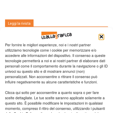
Leggi la rivista
Per fornire le migliori esperienze, noi e i nostri partner
utilizziamo tecnologie come i cookie per memorizzare e/o
accedere alle informazioni del dispositivo. Il consenso a queste
tecnologie permetterà a noi e ai nostri partner di elaborare dati
personali come il comportamento durante la navigazione o gli ID
univoci su questo sito e di mostrare annunci (non)
personalizzati. Non acconsentire o ritirare il consenso può
n.2 - Giugno 2026
n.1 - Maggio 2026
n.6 - Dicembre 2025
influire negativamente su alcune caratteristiche e funzioni.
Edicola Web
Clicca qui sotto per acconsentire a quanto sopra o per fare
scelte dettagliate. Le tue scelte saranno applicate solamente a
Iscriviti alla newsletter
questo sito. È possibile modificare le impostazioni in qualsiasi
momento, compreso il ritiro del consenso, utilizzando i pulsanti