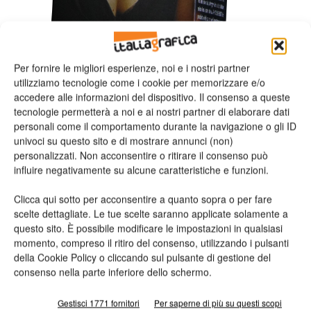
Per fornire le migliori esperienze, noi e i nostri partner
utilizziamo tecnologie come i cookie per memorizzare e/o
accedere alle informazioni del dispositivo. Il consenso a queste
tecnologie permetterà a noi e ai nostri partner di elaborare dati
personali come il comportamento durante la navigazione o gli ID
univoci su questo sito e di mostrare annunci (non)
personalizzati. Non acconsentire o ritirare il consenso può
influire negativamente su alcune caratteristiche e funzioni.
Scodix mostra la nuova S75 a Dscoop 8
Valeria Teruzzi
18/03/2013
Clicca qui sotto per acconsentire a quanto sopra o per fare
scelte dettagliate. Le tue scelte saranno applicate solamente a
questo sito. È possibile modificare le impostazioni in qualsiasi
momento, compreso il ritiro del consenso, utilizzando i pulsanti
della Cookie Policy o cliccando sul pulsante di gestione del
Leggi la rivista
consenso nella parte inferiore dello schermo.
Gestisci 1771 fornitori
Per saperne di più su questi scopi