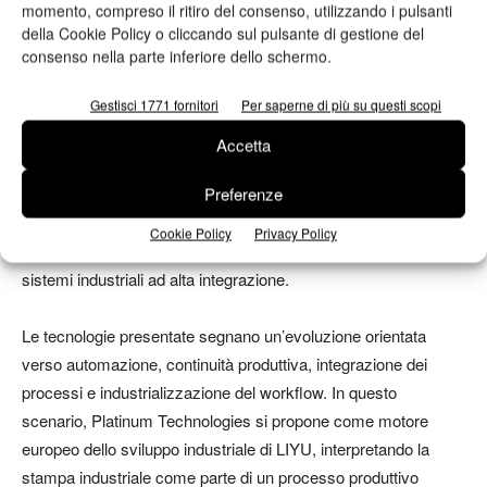
momento, compreso il ritiro del consenso, utilizzando i pulsanti
software e hardware dei sistemi robotizzati, con l’obiettivo di
della Cookie Policy o cliccando sul pulsante di gestione del
ottimizzare i processi di stampa, movimentazione e taglio
consenso nella parte inferiore dello schermo.
all’interno dei moderni workflow industriali.
Gestisci 1771 fornitori
Per saperne di più su questi scopi
Oltre la stampante: la nuova direzione
Accetta
industriale di Platinum Technologies
Preferenze
Il messaggio emerso è chiaro: Liyu, attraverso Platinum
Cookie Policy
Privacy Policy
Technologies, sta costruendo una nuova generazione di
sistemi industriali ad alta integrazione.
Le tecnologie presentate segnano un’evoluzione orientata
verso automazione, continuità produttiva, integrazione dei
processi e industrializzazione del workflow. In questo
scenario, Platinum Technologies si propone come motore
europeo dello sviluppo industriale di LIYU, interpretando la
stampa industriale come parte di un processo produttivo