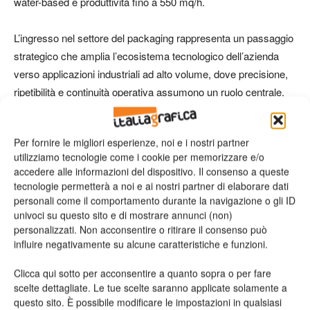
water-based e produttività fino a 550 mq/h.
L’ingresso nel settore del packaging rappresenta un passaggio
strategico che amplia l’ecosistema tecnologico dell’azienda
verso applicazioni industriali ad alto volume, dove precisione,
ripetibilità e continuità operativa assumono un ruolo centrale.
Automazione industriale e integrazione
Per fornire le migliori esperienze, noi e i nostri partner
robotica
utilizziamo tecnologie come i cookie per memorizzare e/o
accedere alle informazioni del dispositivo. Il consenso a queste
Uno degli aspetti più significativi emersi durante Fespa 2026
tecnologie permetterà a noi e ai nostri partner di elaborare dati
riguarda l’evoluzione di Platinum Technologies nel campo
personali come il comportamento durante la navigazione o gli ID
univoci su questo sito e di mostrare annunci (non)
dell’automazione industriale avanzata.
personalizzati. Non acconsentire o ritirare il consenso può
influire negativamente su alcune caratteristiche e funzioni.
L’azienda ha presentato nuove integrazioni robotiche basate su
bracci antropomorfi industriali
PLATINUM DS21 Robotic
Clicca qui sotto per acconsentire a quanto sopra o per fare
scelte dettagliate. Le tue scelte saranno applicate solamente a
Handling
. La divisione europea ha integrato nel proprio team
questo sito. È possibile modificare le impostazioni in qualsiasi
ingegneri specializzati nello sviluppo e nella personalizzazione