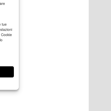
rare
e tue
stazioni
a Cookie
lo