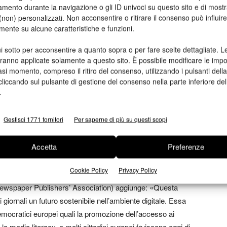
mento durante la navigazione o gli ID univoci su questo sito e di most
non) personalizzati. Non acconsentire o ritirare il consenso può influire
mente su alcune caratteristiche e funzioni.
onsultazione pubblica conclusasi lo scorso settembre, a cui
gli orientamenti espressi in seno alla Commissione UE dal
i sotto per acconsentire a quanto sopra o per fare scelte dettagliate. L
 Juncker, che da tempo riconoscevano la necessità di
aranno applicate solamente a questo sito. È possibile modificare le impo
rmonizzare le normative nazionali anche alla luce delle
asi momento, compreso il ritiro del consenso, utilizzando i pulsanti dell
cliccando sul pulsante di gestione del consenso nella parte inferiore del
 confronti di Francia e Lussemburgo e concedere agli Stati
.
gislazione nazionale.
ll’azione della Fieg, si applica l’aliquota IVA ridotta al 4% a
Gestisci 1771 fornitori
Per saperne di più su questi scopi
l’allineamento delle aliquote ha finora incrementato la
editori di fare investimenti, con conseguenze positive in
Accetta
Preferenze
o critico, occupazione e sostenibilità del settore. Nel medio
i consumatori: gli editori potranno, infatti, rispondere alla
Cookie Policy
Privacy Policy
itali, con un’offerta più competitiva.»
ewspaper Publishers’ Association) aggiunge: «Questa
i giornali un futuro sostenibile nell’ambiente digitale. Essa
emocratici europei quali la promozione dell’accesso ai
e la media literacy, e molti cittadini europei fruiscono oggi di