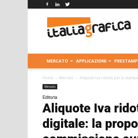
Italia
Grafica
MERCATO
APPLICAZIONI
PRESTAMP
Home
Mercato
Aliquote Iva ridotte per la stamp
Mercato
Editoria
Aliquote Iva rido
digitale: la prop