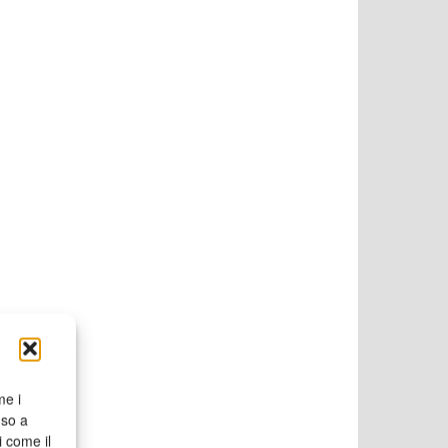
me i
nso a
i come il