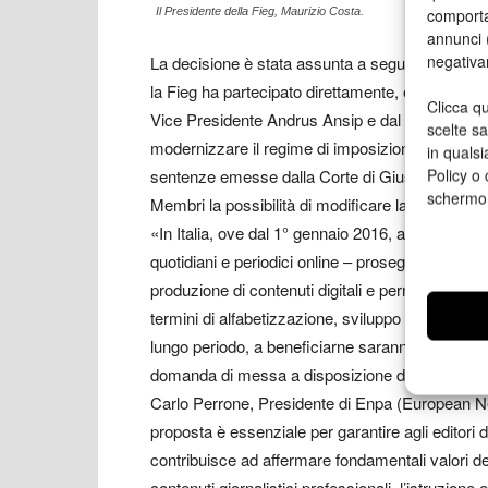
comporta
Il Presidente della Fieg, Maurizio Costa.
annunci (
negativa
La decisione è stata assunta a seguito di una c
la Fieg ha partecipato direttamente, e riflette 
Clicca qu
Vice Presidente Andrus Ansip e dal Presidente
scelte s
modernizzare il regime di imposizione fiscale, a
in qualsi
Policy o 
sentenze emesse dalla Corte di Giustizia UE nei
schermo
Membri la possibilità di modificare la propria le
«In Italia, ove dal 1° gennaio 2016, anche grazie a
quotidiani e periodici online – prosegue Costa – 
produzione di contenuti digitali e permesso agli 
termini di alfabetizzazione, sviluppo del pensier
lungo periodo, a beneficiarne saranno soprattutto 
domanda di messa a disposizione di contenuti dig
Carlo Perrone, Presidente di Enpa (European N
proposta è essenziale per garantire agli editori d
contribuisce ad affermare fondamentali valori d
contenuti giornalistici professionali, l’istruzione 