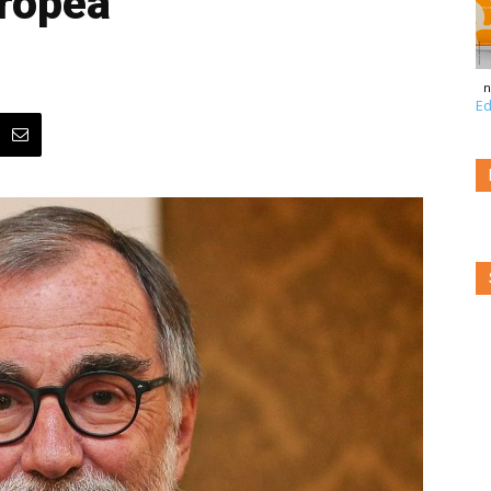
ropea
n
Ed