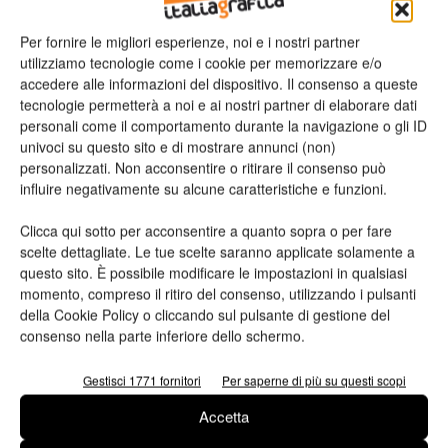
Per fornire le migliori esperienze, noi e i nostri partner
n.2 - Giugno 2026
n.1 - Maggio 2026
n.6 - Dicembre 2025
utilizziamo tecnologie come i cookie per memorizzare e/o
Edicola Web
accedere alle informazioni del dispositivo. Il consenso a queste
tecnologie permetterà a noi e ai nostri partner di elaborare dati
personali come il comportamento durante la navigazione o gli ID
Iscriviti alla newsletter
univoci su questo sito e di mostrare annunci (non)
personalizzati. Non acconsentire o ritirare il consenso può
influire negativamente su alcune caratteristiche e funzioni.
Seguici su Facebook
Clicca qui sotto per acconsentire a quanto sopra o per fare
scelte dettagliate. Le tue scelte saranno applicate solamente a
questo sito. È possibile modificare le impostazioni in qualsiasi
momento, compreso il ritiro del consenso, utilizzando i pulsanti
della Cookie Policy o cliccando sul pulsante di gestione del
consenso nella parte inferiore dello schermo.
Gestisci 1771 fornitori
Per saperne di più su questi scopi
Accetta