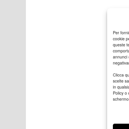
Per forni
cookie p
queste te
comporta
annunci (
negativa
Clicca qu
scelte s
in qualsi
Policy o 
schermo