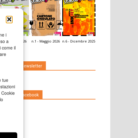
me i
nso a
.2 - Giugno 2026
n.1 - Maggio 2026
n.6 - Dicembre 2025
icola Web
i come il
rare
Iscriviti alla newsletter
e tue
stazioni
a Cookie
Seguici su Facebook
lo