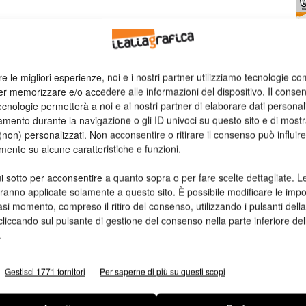
re le migliori esperienze, noi e i nostri partner utilizziamo tecnologie co
er memorizzare e/o accedere alle informazioni del dispositivo. Il conse
n
Ed
cnologie permetterà a noi e ai nostri partner di elaborare dati personal
mento durante la navigazione o gli ID univoci su questo sito e di most
non) personalizzati. Non acconsentire o ritirare il consenso può influire
mente su alcune caratteristiche e funzioni.
i sotto per acconsentire a quanto sopra o per fare scelte dettagliate. L
aranno applicate solamente a questo sito. È possibile modificare le impo
asi momento, compreso il ritiro del consenso, utilizzando i pulsanti dell
cliccando sul pulsante di gestione del consenso nella parte inferiore del
.
Gestisci 1771 fornitori
Per saperne di più su questi scopi