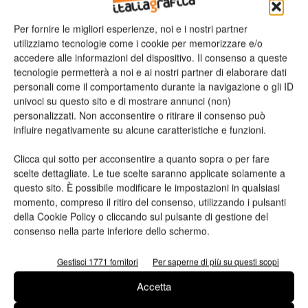
Per fornire le migliori esperienze, noi e i nostri partner
n.2 - Giugno 2026
n.1 - Maggio 2026
n.6 - Dicembre 2025
utilizziamo tecnologie come i cookie per memorizzare e/o
Edicola Web
accedere alle informazioni del dispositivo. Il consenso a queste
tecnologie permetterà a noi e ai nostri partner di elaborare dati
personali come il comportamento durante la navigazione o gli ID
Iscriviti alla newsletter
univoci su questo sito e di mostrare annunci (non)
personalizzati. Non acconsentire o ritirare il consenso può
influire negativamente su alcune caratteristiche e funzioni.
Seguici su Facebook
Clicca qui sotto per acconsentire a quanto sopra o per fare
scelte dettagliate. Le tue scelte saranno applicate solamente a
questo sito. È possibile modificare le impostazioni in qualsiasi
momento, compreso il ritiro del consenso, utilizzando i pulsanti
della Cookie Policy o cliccando sul pulsante di gestione del
consenso nella parte inferiore dello schermo.
Gestisci 1771 fornitori
Per saperne di più su questi scopi
Accetta