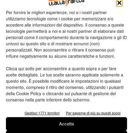
Per fornire le migliori esperienze, noi e i nostri partner
n.2 - Giugno 2026
n.1 - Maggio 2026
n.6 - Dicembre 2025
utilizziamo tecnologie come i cookie per memorizzare e/o
Edicola Web
accedere alle informazioni del dispositivo. Il consenso a queste
tecnologie permetterà a noi e ai nostri partner di elaborare dati
personali come il comportamento durante la navigazione o gli ID
Iscriviti alla newsletter
univoci su questo sito e di mostrare annunci (non)
personalizzati. Non acconsentire o ritirare il consenso può
influire negativamente su alcune caratteristiche e funzioni.
Seguici su Facebook
Clicca qui sotto per acconsentire a quanto sopra o per fare
scelte dettagliate. Le tue scelte saranno applicate solamente a
questo sito. È possibile modificare le impostazioni in qualsiasi
momento, compreso il ritiro del consenso, utilizzando i pulsanti
della Cookie Policy o cliccando sul pulsante di gestione del
consenso nella parte inferiore dello schermo.
Gestisci 1771 fornitori
Per saperne di più su questi scopi
Accetta