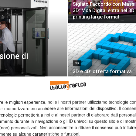
Siglato l’accordo con Massi
3D: Mca Digital entra nel 3D
printing large format
sione di
3D
3D e 4D: offerta formativa
offresi!
re le migliori esperienze, noi e i nostri partner utilizziamo tecnologie co
er memorizzare e/o accedere alle informazioni del dispositivo. Il conse
cnologie permetterà a noi e ai nostri partner di elaborare dati personal
mento durante la navigazione o gli ID univoci su questo sito e di most
non) personalizzati. Non acconsentire o ritirare il consenso può influire
mente su alcune caratteristiche e funzioni.