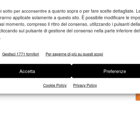
i sotto per acconsentire a quanto sopra o per fare scelte dettagliate. L
aranno applicate solamente a questo sito. È possibile modificare le impo
asi momento, compreso il ritiro del consenso, utilizzando i pulsanti dell
cliccando sul pulsante di gestione del consenso nella parte inferiore del
i
.
n
Ed
Gestisci 1771 fornitori
Per saperne di più su questi scopi
Accetta
Preferenze
Cookie Policy
Privacy Policy