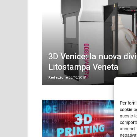
3D Venice: la nuova divi
Litostampa Veneta
Redazione
03/10/2018
Per forni
cookie p
queste te
comporta
annunci (
negativa