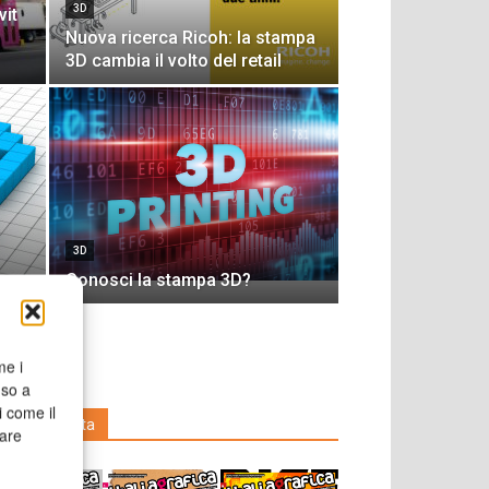
3D
vit
Nuova ricerca Ricoh: la stampa
3D cambia il volto del retail
3D
Conosci la stampa 3D?
me i
nso a
i come il
Leggi la rivista
rare