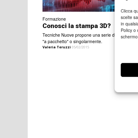
Clicca qu
scelte s
Formazione
in qualsi
Conosci la stampa 3D?
Policy o 
Tecniche Nuove propone una serie di corsi, fruibil
schermo
"a pacchetto" o singolarmente.
Valeria Teruzzi
05/02/2015