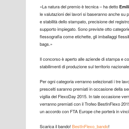
«La natura del premio è tecnica – ha detto
Emil
le valutazioni dei lavori si baseranno anche su pa
e stabilità dello stampato, precisione del registro
supporto impiegato. Sono previste otto categorie 
flessografia come etichette, gli imballaggi flessi
bags.»
Il concorso è aperto alle aziende di stampa e co
stabilimenti di produzione sul territorio nazionale
Per ogni categoria verranno selezionati i tre lav
prescelti saranno premiati in occasione della s
vigilia del FlexoDay 2015. In tale occasione verr
verranno premiati con il Trofeo BestInFlexo 2015
un accordo con FTA Europe che porterà in vincito
Scarica il bando!
BestInFlexo_bando
!