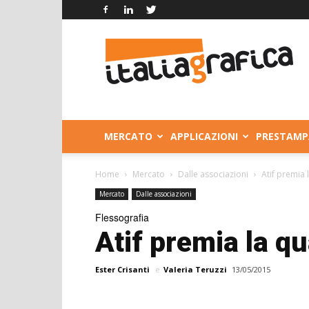
Italia
Grafica
MERCATO
APPLICAZIONI
PRESTAMP
Home
Mercato
Dalle associazioni
Atif premia l
Mercato
Dalle associazioni
Flessografia
Atif premia la qu
Ester Crisanti
e
Valeria Teruzzi
13/05/2015