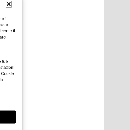
me i
nso a
i come il
rare
e tue
stazioni
a Cookie
lo