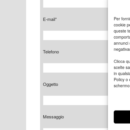
Per forni
E-mail*
cookie p
queste te
comporta
annunci (
negativa
Telefono
Clicca qu
scelte s
in qualsi
Policy o 
Oggetto
schermo
Messaggio