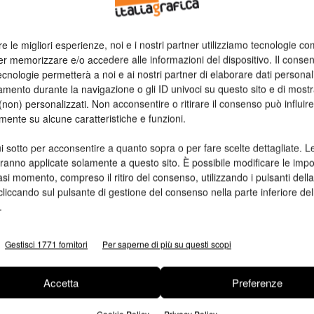
re le migliori esperienze, noi e i nostri partner utilizziamo tecnologie co
er memorizzare e/o accedere alle informazioni del dispositivo. Il conse
cnologie permetterà a noi e ai nostri partner di elaborare dati personal
mento durante la navigazione o gli ID univoci su questo sito e di most
non) personalizzati. Non acconsentire o ritirare il consenso può influire
mente su alcune caratteristiche e funzioni.
i sotto per acconsentire a quanto sopra o per fare scelte dettagliate. L
aranno applicate solamente a questo sito. È possibile modificare le impo
asi momento, compreso il ritiro del consenso, utilizzando i pulsanti dell
cliccando sul pulsante di gestione del consenso nella parte inferiore del
.
Gestisci 1771 fornitori
Per saperne di più su questi scopi
Accetta
Preferenze