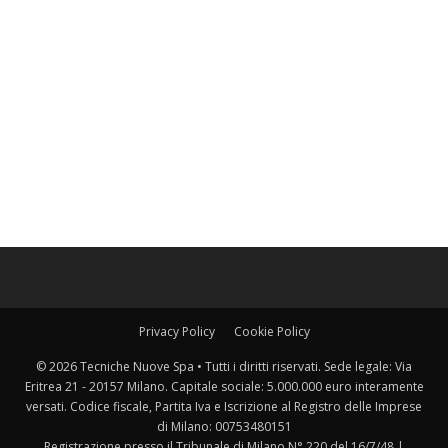
Privacy Policy
Cookie Policy
© 2026 Tecniche Nuove Spa • Tutti i diritti riservati. Sede legale: Via
Eritrea 21 - 20157 Milano. Capitale sociale: 5.000.000 euro interamente
versati. Codice fiscale, Partita Iva e Iscrizione al Registro delle Imprese
di Milano: 00753480151
Registrazione presso il Tribunale di Milano N° 220 del 16/7/48 |