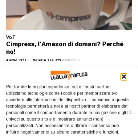
W2P
Cimpress, l’Amazon di domani? Perché
no!
Alexia Rizzi
e
Valeria Teruzzi
09/06/2016
Per fornire le migliori esperienze, noi e i nostri partner
Leggi la rivista
utilizziamo tecnologie come i cookie per memorizzare e/o
accedere alle informazioni del dispositivo. Il consenso a queste
tecnologie permetterà a noi e ai nostri partner di elaborare dati
personali come il comportamento durante la navigazione o gli ID
univoci su questo sito e di mostrare annunci (non)
personalizzati. Non acconsentire o ritirare il consenso può
influire negativamente su alcune caratteristiche e funzioni.