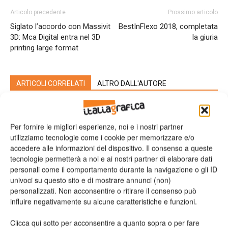
Articolo precedente
Prossimo articolo
Siglato l’accordo con Massivit
BestInFlexo 2018, completata
3D: Mca Digital entra nel 3D
la giuria
printing large format
ARTICOLI CORRELATI
ALTRO DALL'AUTORE
Viscom 2026 cambia volto: debutta il
nuovo format Exhibition & Conference
Per fornire le migliori esperienze, noi e i nostri partner
utilizziamo tecnologie come i cookie per memorizzare e/o
accedere alle informazioni del dispositivo. Il consenso a queste
tecnologie permetterà a noi e ai nostri partner di elaborare dati
Assografici celebra 80 anni, a Milano
personali come il comportamento durante la navigazione o gli ID
due giornate dedicate al futuro della
univoci su questo sito e di mostrare annunci (non)
filiera grafica e cartotecnica
personalizzati. Non acconsentire o ritirare il consenso può
influire negativamente su alcune caratteristiche e funzioni.
Heidelberg punta su packaging,
digitale e nuove tecnologie: approvata
Clicca qui sotto per acconsentire a quanto sopra o per fare