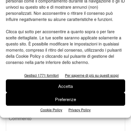
personali come il comportamento durante la navigazione o gli ID
Viscom 2026 cambia volto: debutta il
univoci su questo sito e di mostrare annunci (non)
nuovo format Exhibition & Conference
personalizzati. Non acconsentire o ritirare il consenso può
influire negativamente su alcune caratteristiche e funzioni.
Assografici celebra 80 anni, a Milano
Clicca qui sotto per acconsentire a quanto sopra o per fare
due giornate dedicate al futuro della
scelte dettagliate. Le tue scelte saranno applicate solamente a
filiera grafica e cartotecnica
questo sito. È possibile modificare le impostazioni in qualsiasi
momento, compreso il ritiro del consenso, utilizzando i pulsanti
della Cookie Policy o cliccando sul pulsante di gestione del
Heidelberg punta su packaging,
consenso nella parte inferiore dello schermo.
digitale e nuove tecnologie: approvata
la strategia 2026
Gestisci 1771 fornitori
Per saperne di più su questi scopi
Accetta
Preferenze
LASCIA UN COMMENTO
Cookie Policy
Privacy Policy