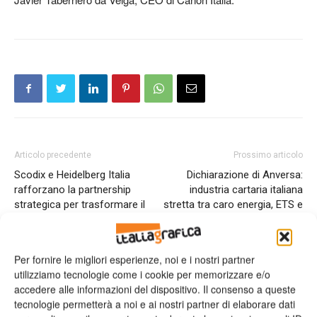
Articolo precedente
Prossimo articolo
Scodix e Heidelberg Italia
Dichiarazione di Anversa:
rafforzano la partnership
industria cartaria italiana
strategica per trasformare il
stretta tra caro energia, ETS e
mercato italiano della
paradosso del riciclo
nobilitazione digitale
Per fornire le migliori esperienze, noi e i nostri partner
utilizziamo tecnologie come i cookie per memorizzare e/o
ARTICOLI CORRELATI
ALTRO DALL'AUTORE
accedere alle informazioni del dispositivo. Il consenso a queste
tecnologie permetterà a noi e ai nostri partner di elaborare dati