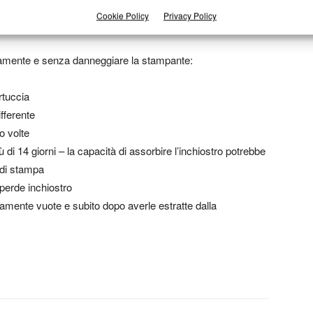
stampante.
Qui trovi la guida
con la quantità giusta di
Cookie Policy
Privacy Policy
i stampante HP.
ettamente e senza danneggiare la stampante:
rtuccia
ifferente
o volte
 di 14 giorni – la capacità di assorbire l’inchiostro potrebbe
 di stampa
perde inchiostro
amente vuote e subito dopo averle estratte dalla