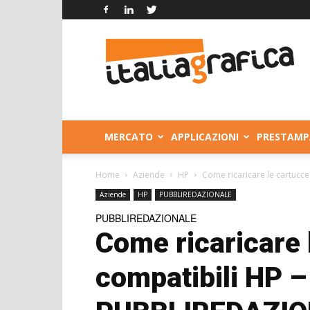
Italia
Grafica
MERCATO
APPLICAZIONI
PRESTAMP
Home
Aziende
HP
Come ricaricare le cartuc
Aziende
HP
PUBBLIREDAZIONALE
PUBBLIREDAZIONALE
Come ricaricare 
compatibili HP –