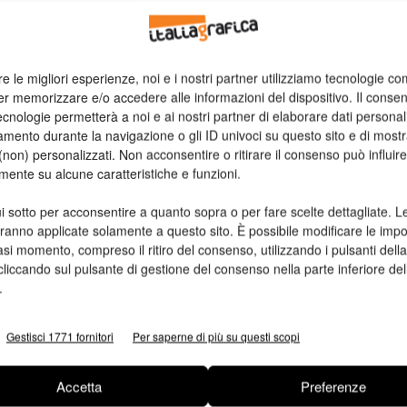
tina rivolta verso il basso
o per scoprire il foro di ricarica, facendo attenzione a non
re le migliori esperienze, noi e i nostri partner utilizziamo tecnologie co
iostro con l’apposito liquido di pulizia
er memorizzare e/o accedere alle informazioni del dispositivo. Il conse
a siringa in dotazione
cnologie permetterà a noi e ai nostri partner di elaborare dati personal
 punta della siringa in profondità e iniettando l’inchiostro
mento durante la navigazione o gli ID univoci su questo sito e di most
non) personalizzati. Non acconsentire o ritirare il consenso può influire
mente su alcune caratteristiche e funzioni.
a nella stessa posizione per qualche ora
i sotto per acconsentire a quanto sopra o per fare scelte dettagliate. L
o di carta imbevuto con qualche goccia del cleaner
aranno applicate solamente a questo sito. È possibile modificare le impo
 i cicli di pulizia e test di stampa.
asi momento, compreso il ritiro del consenso, utilizzando i pulsanti dell
cliccando sul pulsante di gestione del consenso nella parte inferiore del
.
hiostro del dovuto, sia nella siringa che nel serbatoio della
 dell’inchiostro, fermati immediatamente ed estrai la
Gestisci 1771 fornitori
Per saperne di più su questi scopi
erfilling
.
Accetta
Preferenze
tte le cartucce compatibili HP ma le dosi di inchiostro