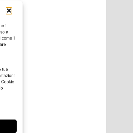
me i
nso a
i come il
rare
e tue
stazioni
a Cookie
lo