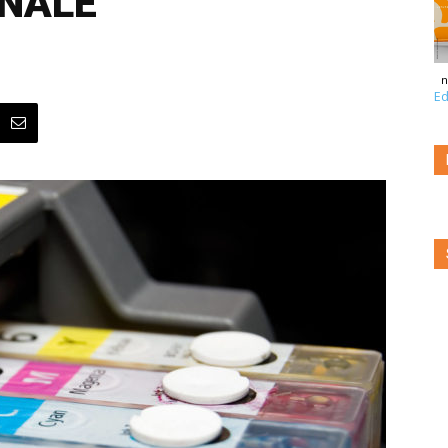
ONALE
n
Ed