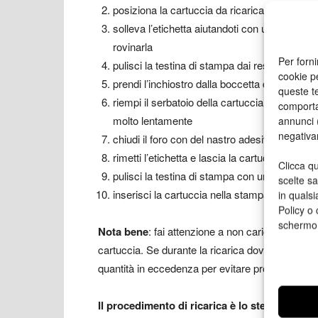
posiziona la cartuccia da ricaricare con la tes
solleva l’etichetta aiutandoti con un taglierin
rovinarla
Per forni
pulisci la testina di stampa dai residui di inch
cookie p
prendi l’inchiostro dalla boccetta del kit con l
queste te
riempi il serbatoio della cartuccia inserendo la
comporta
molto lentamente
annunci (
negativa
chiudi il foro con del nastro adesivo
rimetti l’etichetta e lascia la cartuccia ferm
Clicca qu
pulisci la testina di stampa con un fazzolett
scelte s
inserisci la cartuccia nella stampante ed avvia
in qualsi
Policy o 
schermo
Nota bene
: fai attenzione a non caricare più inc
cartuccia. Se durante la ricarica dovesse uscire
quantità in eccedenza per evitare problemi di
ov
Il procedimento di ricarica è lo stesso per tu