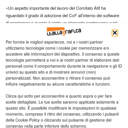
«Un aspetto importante del lavoro del Comitato Atif ha
riguardato il grado di adozione del CxF all’interno dei software
di prestampa e questo è stato un elemento controverso a tal
punto che abbiamo anche dovuto togliere il capitolo relativo dal
documento. Infatti allo stato attuale sono pochissimi i
Per fornire le migliori esperienze, noi e i nostri partner
programmi che hanno la capacità di interpretare il formato
utilizziamo tecnologie come i cookie per memorizzare e/o
rispettando quanto specificato dalla norma ISO; inoltre
accedere alle informazioni del dispositivo. Il consenso a queste
abbiamo avuto anche qualche problema ad avere delle
tecnologie permetterà a noi e ai nostri partner di elaborare dati
personali come il comportamento durante la navigazione o gli ID
risposte esaustive da parte delle software house, segno che
univoci su questo sito e di mostrare annunci (non)
l’argomento è troppo recente per una sua diffusione nei
personalizzati. Non acconsentire o ritirare il consenso può
prodotti.
influire negativamente su alcune caratteristiche e funzioni.
Clicca qui sotto per acconsentire a quanto sopra o per fare
«La norma ISO 17972-1:2015 si compone di più parti; a livello
scelte dettagliate. Le tue scelte saranno applicate solamente a
di normazione la
parte 4 (CxF/X-4)
è definita e pubblicata,
questo sito. È possibile modificare le impostazioni in qualsiasi
però, data la sua natura tecnica che descrive le modalità di
momento, compreso il ritiro del consenso, utilizzando i pulsanti
scambio dei dati di caratterizzazione per i colori speciali, è
della Cookie Policy o cliccando sul pulsante di gestione del
consenso nella parte inferiore dello schermo.
abbastanza complicata e per questo manca ancora una