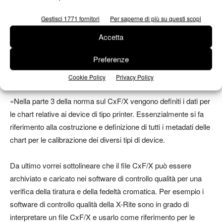
implementazione completa nei software. Nella parte 2 vengono
Gestisci 1771 fornitori
Per saperne di più su questi scopi
descritte i protocolli e le modalità di definizione delle chart per
l’acquisizione dei colori per i device tipo scanner affiancandosi
Accetta
alla norma ISO 12641-1:2016 Graphic technology — Prepress
Preferenze
digital data exchange — Colour targets for input scanner
calibration.
Cookie Policy
Privacy Policy
«Nella parte 3 della norma sul CxF/X vengono definiti i dati per
le chart relative ai device di tipo printer. Essenzialmente si fa
riferimento alla costruzione e definizione di tutti i metadati delle
chart per le calibrazione dei diversi tipi di device.
Da ultimo vorrei sottolineare che il file CxF/X può essere
archiviato e caricato nei software di controllo qualità per una
verifica della tiratura e della fedeltà cromatica. Per esempio i
software di controllo qualità della X-Rite sono in grado di
interpretare un file CxF/X e usarlo come riferimento per le