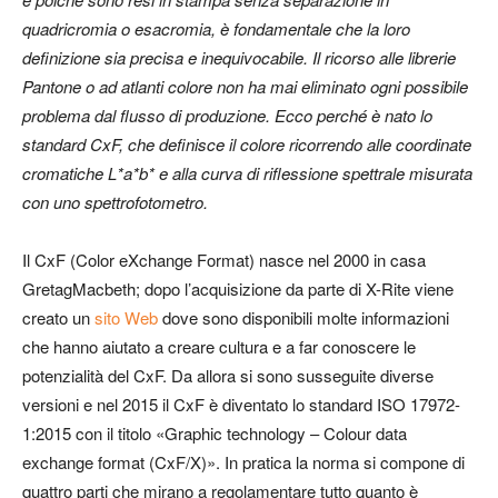
quadricromia o esacromia, è fondamentale che la loro
definizione sia precisa e inequivocabile. Il ricorso alle librerie
Pantone o ad atlanti colore non ha mai eliminato ogni possibile
problema dal flusso di produzione. Ecco perché è nato lo
standard CxF, che definisce il colore ricorrendo alle coordinate
cromatiche L*a*b* e alla curva di riﬂessione spettrale misurata
con uno spettrofotometro.
Il CxF (Color eXchange Format) nasce nel 2000 in casa
GretagMacbeth; dopo l’acquisizione da parte di X-Rite viene
creato un
sito Web
dove sono disponibili molte informazioni
che hanno aiutato a creare cultura e a far conoscere le
potenzialità del CxF. Da allora si sono susseguite diverse
versioni e nel 2015 il CxF è diventato lo standard ISO 17972-
1:2015 con il titolo «Graphic technology – Colour data
exchange format (CxF/X)». In pratica la norma si compone di
quattro parti che mirano a regolamentare tutto quanto è