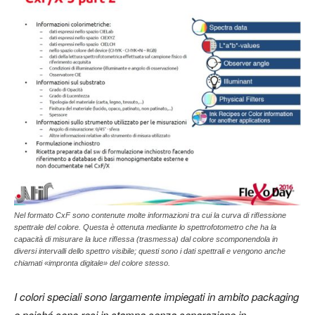
Nel formato CxF sono contenute molte informazioni tra cui la curva di riﬂessione
spettrale del colore. Questa è ottenuta mediante lo spettrofotometro che ha la
capacità di misurare la luce riﬂessa (trasmessa) dal colore scomponendola in
diversi intervalli dello spettro visibile; questi sono i dati spettrali e vengono anche
chiamati «impronta digitale» del colore stesso.
I colori speciali sono largamente impiegati in ambito packaging
e poiché sono resi in stampa senza separazione in