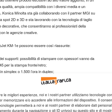
a qualità, ampia compatibilità con i diversi media e un
 Konica Minolta sta già collaborando con il partner MGI su
a a spot 2D e 3D e sta lavorando con la tecnologia di taglio
ure decorative, che consentiranno ai professionisti della
con le agenzie creative.
curioJet KM-1e possono essere così riassunte:
 dei supporti: possibilità di stampare con spessori vanno da
5 per la stampa fronte/retro;
 in simplex o 1.500 l’ora in duplex;
stine Konica Minolta che offrono una soluzione reale di
tisce un’eccellente resistenza alla luce e graffi ed elimina i
re le migliori esperienze, noi e i nostri partner utilizziamo tecnologie co
viare subito i lavori alle fasi di produzione successive
er memorizzare e/o accedere alle informazioni del dispositivo. Il conse
nsentono un’immediata essicazione dell’inchiostro;
cnologie permetterà a noi e ai nostri partner di elaborare dati personal
e l’altro e di manutenzione;
mento durante la navigazione o gli ID univoci su questo sito e di most