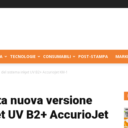
A
TECNOLOGIE
CONSUMABILI
POST-STAMPA
MARK
del sistema inkjet UV B2+ AccurioJet KM-1
ta nuova versione
et UV B2+ AccurioJet