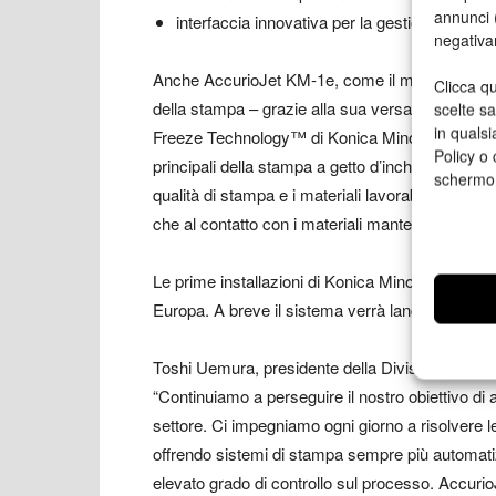
annunci (
interfaccia innovativa per la gestione di finitur
negativa
Anche AccurioJet KM-1e, come il modello precede
Clicca qu
della stampa – grazie alla sua versatilità di subs
scelte s
in qualsi
Freeze Technology™ di Konica Minolta. Il proce
Policy o 
principali della stampa a getto d’inchiostro: il m
schermo
qualità di stampa e i materiali lavorabili. L’innov
che al contatto con i materiali mantengono stabil
Le prime installazioni di Konica Minolta KM-1e son
Europa. A breve il sistema verrà lanciato anche i
Toshi Uemura, presidente della Divisione Stampa
“Continuiamo a perseguire il nostro obiettivo di a
settore. Ci impegniamo ogni giorno a risolvere le 
offrendo sistemi di stampa sempre più automatizz
elevato grado di controllo sul processo. AccurioJ