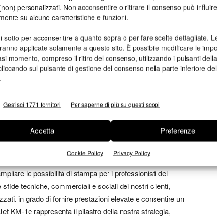
non) personalizzati. Non acconsentire o ritirare il consenso può influire
e in linea.
mente su alcune caratteristiche e funzioni.
nte, può essere identificata come il “coltellino svizzero”
i sotto per acconsentire a quanto sopra o per fare scelte dettagliate. L
trati e applicazioni – e trae vantaggio dall’esclusiva Dot
aranno applicate solamente a questo sito. È possibile modificare le impo
asi momento, compreso il ritiro del consenso, utilizzando i pulsanti dell
sso brevettato, noto come DFT, ha superato una delle sfide
cliccando sul pulsante di gestione del consenso nella parte inferiore del
ovimento incontrollato del punto di inchiostro che riduce la
.
ativa tecnologia, infatti, auto-congela le gocce di inchiostro
ità e consistenza del colore superiori.
Gestisci 1771 fornitori
Per saperne di più su questi scopi
o già state realizzate negli Stati Uniti e in alcuni Paesi in
Accetta
Preferenze
n Italia.
Cookie Policy
Privacy Policy
 Professionale di Konica Minolta Inc, ha dichiarato:
mpliare le possibilità di stampa per i professionisti del
sfide tecniche, commerciali e sociali dei nostri clienti,
ati, in grado di fornire prestazioni elevate e consentire un
et KM-1e rappresenta il pilastro della nostra strategia,