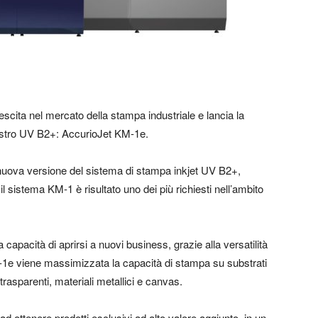
scita nel mercato della stampa industriale e lancia la
iostro UV B2+: AccurioJet KM-1e.
a nuova versione del sistema di stampa inkjet UV B2+,
 sistema KM-1 è risultato uno dei più richiesti nell’ambito
apacità di aprirsi a nuovi business, grazie alla versatilità
 KM-1e viene massimizzata la capacità di stampa su substrati
m trasparenti, materiali metallici e canvas.
 ad ottenere prodotti esclusivi ad alto valore aggiunto, in un