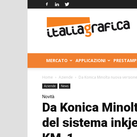
Italia
Grafica
MERCATO
APPLICAZIONI
PRESTAMP
Home
Aziende
Da Konica Minolta nuova versione 
Aziende
News
Novità
Da Konica Minol
del sistema inkj