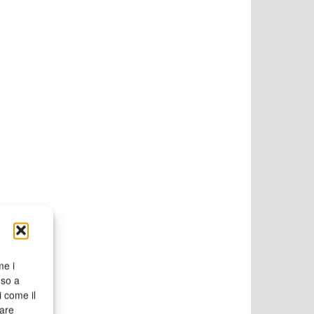
me i
nso a
i come il
rare