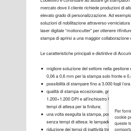
mercato dove il cliente richiede produzioni di alt
elevato grado di personalizzazione. Ad esempio,
soluzioni di nobilitazione attraverso verniciatur
laser digitale “motioncutter” per ottenere rifinit
stampa di aprirsi a una maggior collaborazione 
Le caratteristiche principali e distintive di Ac
migliore soluzione del settore nella gestione
0,06 a 0,6 mm per la stampa solo fronte e 0,4
possibilità di stampare fino a 3.000 fogli l’ora
qualità di stampa eccezionale, grazie alle te
1.200×1.200 DPI e all’inchiostro UV che garan
tempi di attesa per la finitura;
Per forni
una volta eseguita la stampa, possibilità di in
cookie p
senza tempi di attesa: le lampade LED UV co
queste te
riduzione dei tempi di inattività tra un lavoro 
comporta