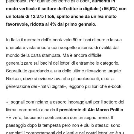
paperback. Per quanto concerne gli e-book,
aumenta in
modo verticale il settore dell’editoria digitale (+66,6%) con
un totale di 12.375 titoli, spinto anche da un’Iva molto
favorevole, ridotta al 4% dal primo gennaio.
In Italia il mercato dell’e-book vale 60 milioni di euro e la sua
crescita è vista ancora con sospetto e senso di rivalità dal
mondo della carta stampata. Ma è ancora difficile
generalizzare sui bacini dei lettori di entrambe le categorie.
Soprattutto guardando a una delle ultime rilevazione targate
Nielsen, dove si evidenziava che gli adolescenti, cioè la
generazione dei «nativi digitali», leggono più libri che e-book.
«I segnali cominciano a essere incoraggianti per il settore del
libro», commenta a caldo il
presidente di Aie Marco Polillo
.
«È vero, facciamo i conti ancora con un segno meno. Il
paesaggio dopo la tempesta però non è più lo stesso: sono
cambiati i comportamenti dei clienti e dei nostri lettori ed è su