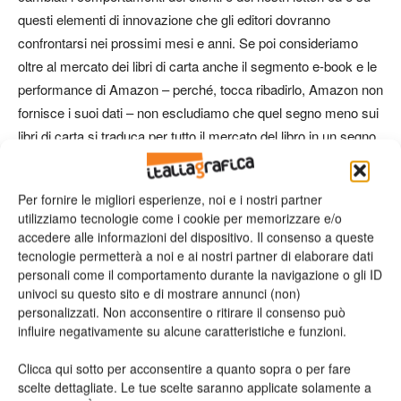
questi elementi di innovazione che gli editori dovranno
confrontarsi nei prossimi mesi e anni. Se poi consideriamo
oltre al mercato dei libri di carta anche il segmento e-book e le
performance di Amazon – perché, tocca ribadirlo, Amazon non
fornisce i suoi dati – non escludiamo che quel segno meno sui
libri di carta si traduca per tutto il mercato del libro in un segno
più. Se così fosse, sarebbe una vittoria di tutti. Così come è
una vittoria per tutti il fatto che uno dei nostri pilastri più
Per fornire le migliori esperienze, noi e i nostri partner
importanti, quello delle librerie indipendenti, sia oggi in crescita,
utilizziamo tecnologie come i cookie per memorizzare e/o
tanto da contribuire a invertire la tendenza».
accedere alle informazioni del dispositivo. Il consenso a queste
tecnologie permetterà a noi e ai nostri partner di elaborare dati
personali come il comportamento durante la navigazione o gli ID
univoci su questo sito e di mostrare annunci (non)
personalizzati. Non acconsentire o ritirare il consenso può
influire negativamente su alcune caratteristiche e funzioni.
Clicca qui sotto per acconsentire a quanto sopra o per fare
scelte dettagliate. Le tue scelte saranno applicate solamente a