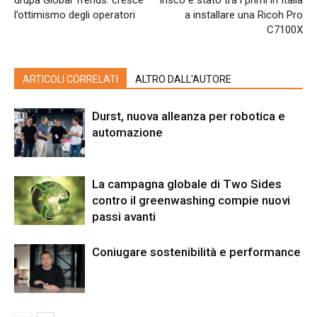
drupa Global Trends: cresce
Irisco è stato tra i primi in Italia
l’ottimismo degli operatori
a installare una Ricoh Pro
C7100X
ARTICOLI CORRELATI
ALTRO DALL'AUTORE
Durst, nuova alleanza per robotica e
automazione
La campagna globale di Two Sides
contro il greenwashing compie nuovi
passi avanti
Coniugare sostenibilità e performance