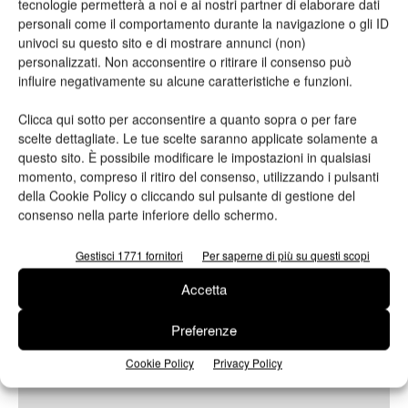
tecnologie permetterà a noi e ai nostri partner di elaborare dati
personali come il comportamento durante la navigazione o gli ID
univoci su questo sito e di mostrare annunci (non)
Oggetto
personalizzati. Non acconsentire o ritirare il consenso può
influire negativamente su alcune caratteristiche e funzioni.
Clicca qui sotto per acconsentire a quanto sopra o per fare
scelte dettagliate. Le tue scelte saranno applicate solamente a
Messaggio
questo sito. È possibile modificare le impostazioni in qualsiasi
momento, compreso il ritiro del consenso, utilizzando i pulsanti
della Cookie Policy o cliccando sul pulsante di gestione del
consenso nella parte inferiore dello schermo.
Gestisci 1771 fornitori
Per saperne di più su questi scopi
Accetta
Preferenze
Cookie Policy
Privacy Policy
Ho letto e accetto
l'informativa sulla privacy*