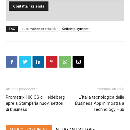
TAG
autoimprenditorialità
Selfemployment
Articolo precedente
Prossimo articolo
Promatrix 106 CS di Heidelberg
L’Italia tecnologica delle
apre a Stamperia nuovi settori
Business App in mostra a
di business
Technology Hub
ARTICOLI CORRELATI
ALTRO DALL'AUTORE