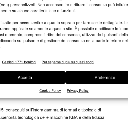
non) personalizzati. Non acconsentire o ritirare il consenso può influire
era, la più lunga e completa macchina mai prodotta nella
mente su alcune caratteristiche e funzioni.
le nel settore del packaging nel quale KBA è leader di
 rotative che sta trovando la sua giusta dimensione con
i sotto per acconsentire a quanto sopra o per fare scelte dettagliate. L
he sono oggi modelli di efficienza e organizzazione.»
aranno applicate solamente a questo sito. È possibile modificare le impo
asi momento, compreso il ritiro del consenso, utilizzando i pulsanti dell
cliccando sul pulsante di gestione del consenso nella parte inferiore del
oggi garantisce copertura 24 su 24, tramite diagnostica
.
ali sulla produttività degli impianti, giungendo a monitorare
, con i vantaggi competitivi che queste informazioni possono
Gestisci 1771 fornitori
Per saperne di più su questi scopi
Accetta
Preferenze
azie al lavoro svolto dal team di KBA Italia negli anni, non
eglio quello che sappiamo fare bene ossia offrire e
Cookie Policy
Privacy Policy
mercato».
015, conseguiti sull’intera gamma di formati e tipologie di
superiorità tecnologica delle macchine KBA e della fiducia