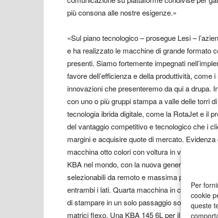
più consona alle nostre esigenze.»
«Sul piano tecnologico – prosegue Lesi – l’azie
e ha realizzato le macchine di grande formato 
presenti. Siamo fortemente impegnati nell’imple
favore dell’efficienza e della produttività, come 
innovazioni che presenteremo da qui a drupa. In
con uno o più gruppi stampa a valle delle torri di
tecnologia ibrida digitale, come la RotaJet e il p
del vantaggio competitivo e tecnologico che i cl
margini e acquisire quote di mercato. Evidenza di
macchina otto colori con voltura in vera tecno
KBA nel mondo, con la nuova generazione di for
selezionabili da remoto e massima potenza su ar
Per forni
entrambi i lati. Quarta macchina in configuraz
cookie p
di stampare in un solo passaggio soggetti con ve
queste te
matrici flexo. Una KBA 145 6L per il packaging e
comporta