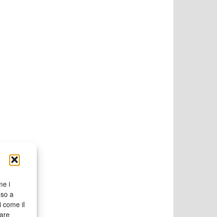
me i
nso a
i come il
rare