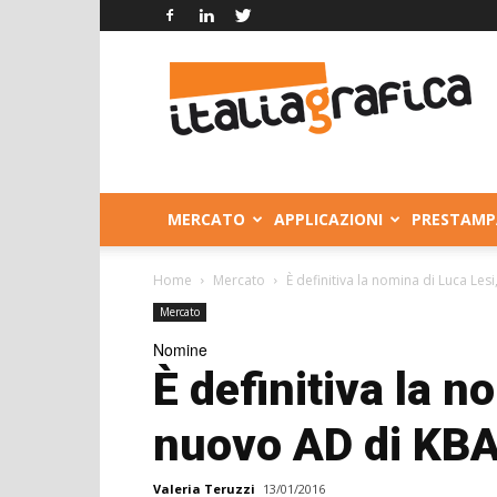
Italia
Grafica
MERCATO
APPLICAZIONI
PRESTAMP
Home
Mercato
È definitiva la nomina di Luca Lesi
Mercato
Nomine
È definitiva la n
nuovo AD di KBA 
Valeria Teruzzi
13/01/2016