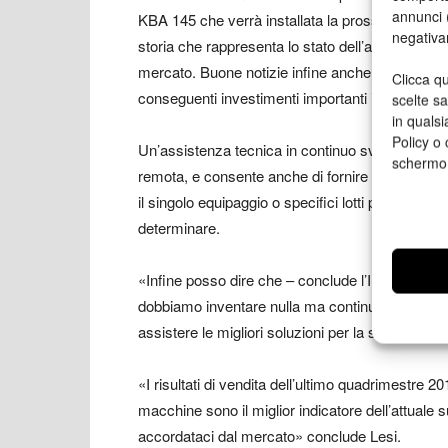
annunci (
KBA 145 che verrà installata la prossima primav
negativa
storia che rappresenta lo stato dell’arte mondia
mercato. Buone notizie infine anche dal settore
Clicca qu
conseguenti investimenti importanti in aziende c
scelte s
in qualsi
Policy o 
Un’assistenza tecnica in continuo sviluppo che 
schermo
remota, e consente anche di fornire analisi puntu
il singolo equipaggio o specifici lotti produttivi
determinare.
«Infine posso dire che – conclude l’Ing. Lesi – gr
dobbiamo inventare nulla ma continuare a fare m
assistere le migliori soluzioni per la stampa al 
«I risultati di vendita dell’ultimo quadrimestre 2
macchine sono il miglior indicatore dell’attuale 
accordataci dal mercato» conclude Lesi.