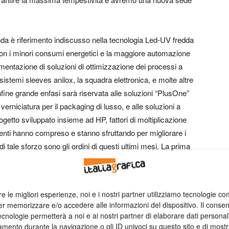
nda è riferimento indiscusso nella tecnologia Led-UV fredda
con i minori consumi energetici e la maggiore automazione
mentazione di soluzioni di ottimizzazione dei processi a
i sistemi sleeves anilox, la squadra elettronica, e molte altre
fine grande enfasi sarà riservata alle soluzioni “PlusOne”
 verniciatura per il packaging di lusso, e alle soluzioni a
rogetto sviluppato insieme ad HP, fattori di moltiplicazione
ienti hanno compreso e stanno sfruttando per migliorare i
 tale sforzo sono gli ordini di questi ultimi mesi. La prima
logia LED UV presso la CiEsse Printer di Padova, 28-ma
ni LED SP11 da 25 watt con doppie linee di led
ea diffusa a garanzia di uniforme asciugatura del foglio su
re le migliori esperienze, noi e i nostri partner utilizziamo tecnologie co
ione “Plus One” KBA Rapida 106 6LTT+ 1L bivalente in grado
er memorizzare e/o accedere alle informazioni del dispositivo. Il conse
rniciature lucide e opache a registro senza l’uso delle
cnologie permetterà a noi e ai nostri partner di elaborare dati personal
 una KBA 164 5 per il settore editoriale e una splendida
mento durante la navigazione o gli ID univoci su questo sito e di most