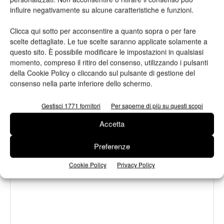
Assografici celebra 80 anni, a Milano
influire negativamente su alcune caratteristiche e funzioni.
due giornate dedicate al futuro della
filiera grafica e cartotecnica
Clicca qui sotto per acconsentire a quanto sopra o per fare
scelte dettagliate. Le tue scelte saranno applicate solamente a
questo sito. È possibile modificare le impostazioni in qualsiasi
Heidelberg punta su packaging,
momento, compreso il ritiro del consenso, utilizzando i pulsanti
digitale e nuove tecnologie: approvata
della Cookie Policy o cliccando sul pulsante di gestione del
la strategia 2026
consenso nella parte inferiore dello schermo.
Gestisci 1771 fornitori
Per saperne di più su questi scopi
Accetta
LASCIA UN COMMENTO
Preferenze
Cookie Policy
Privacy Policy