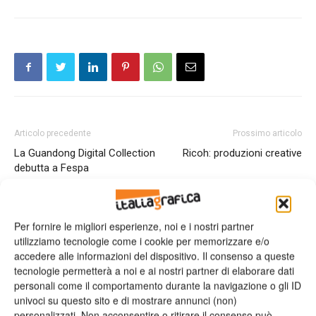
Articolo precedente
Prossimo articolo
La Guandong Digital Collection
Ricoh: produzioni creative
debutta a Fespa
ARTICOLI CORRELATI
ALTRO DALL'AUTORE
Per fornire le migliori esperienze, noi e i nostri partner
utilizziamo tecnologie come i cookie per memorizzare e/o
Viscom 2026 cambia volto: debutta il
accedere alle informazioni del dispositivo. Il consenso a queste
nuovo format Exhibition & Conference
tecnologie permetterà a noi e ai nostri partner di elaborare dati
personali come il comportamento durante la navigazione o gli ID
univoci su questo sito e di mostrare annunci (non)
personalizzati. Non acconsentire o ritirare il consenso può