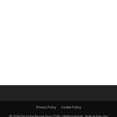
Privacy Policy
Cookie Policy
© 2026 Tecniche Nuove Spa • Tutti i diritti riservati. Sede legale: Via