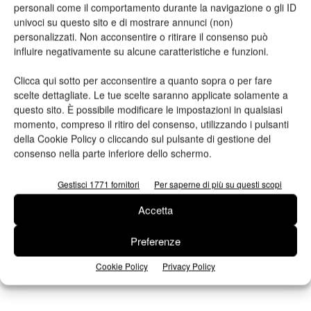
personali come il comportamento durante la navigazione o gli ID
univoci su questo sito e di mostrare annunci (non)
personalizzati. Non acconsentire o ritirare il consenso può
influire negativamente su alcune caratteristiche e funzioni.
Luca Riva, figlio del fondatore e direttore commerciale dell’azienda familiare assieme
Clicca qui sotto per acconsentire a quanto sopra o per fare
ai suoi fratelli.
scelte dettagliate. Le tue scelte saranno applicate solamente a
questo sito. È possibile modificare le impostazioni in qualsiasi
Le macchine semirotative sono molto apprezzate perché
momento, compreso il ritiro del consenso, utilizzando i pulsanti
permettono alta qualità, mantenendo costi competitivi.
Il
della Cookie Policy o cliccando sul pulsante di gestione del
movimento intermittente permette di stampare etichette di
consenso nella parte inferiore dello schermo.
qualsiasi formato senza cambi di cilindri o ingranaggi. L’avvio è
Gestisci 1771 fornitori
Per saperne di più su questi scopi
rapido e con poco spreco di materiale. Il costo degli impianti è
limitato, perché non si deve coprire con il polimero l’intero
Accetta
cilindro stampa. A differenza di molte rotative o digitali, le
Preferenze
macchine semirotative permettono di passare dalla bobina al
prodotto finito in un solo passaggio, senza tavoli di controllo o
Cookie Policy
Privacy Policy
finitura off-line.