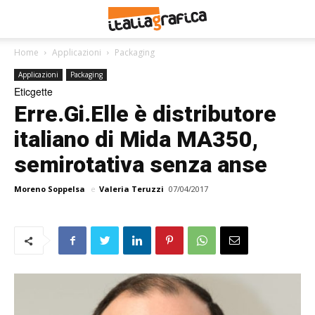
Home
Applicazioni
Packaging
Applicazioni
Packaging
Eticgette
Erre.Gi.Elle è distributore
italiano di Mida MA350,
semirotativa senza anse
Moreno Soppelsa
e
Valeria Teruzzi
07/04/2017